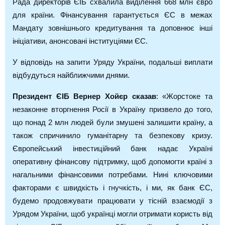
Рада директорів ЄІБ схвалила виділення 668 млн євро
для країни. Фінансування гарантується ЄС в межах
Мандату зовнішнього кредитування та доповнює інші
ініціативи, анонсовані інституціями ЄС.
У відповідь на запити Уряду України, подальші виплати
відбудуться найближчими днями.
Президент ЄІБ Вернер Хойєр сказав
: «Жорстоке та
незаконне вторгнення Росії в Україну призвело до того,
що понад 2 млн людей були змушені залишити країну, а
також спричинило гуманітарну та безпекову кризу.
Європейський інвестиційний банк надає Україні
оперативну фінансову підтримку, щоб допомогти країні з
нагальними фінансовими потребами. Нині ключовими
факторами є швидкість і гнучкість, і ми, як банк ЄС,
будемо продовжувати працювати у тісній взаємодії з
Урядом України, щоб українці могли отримати користь від