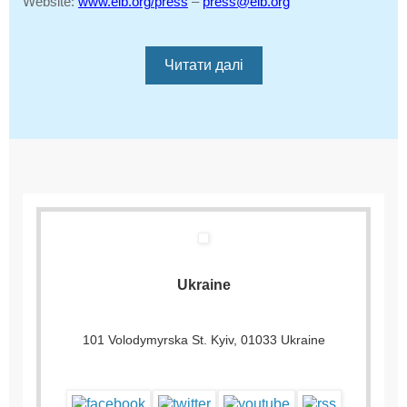
Website:
www.eib.org/press
–
press@eib.org
Читати далі
Ukraine
101 Volodymyrska St. Kyiv, 01033 Ukraine