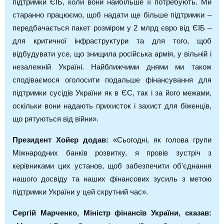
підтримки ЄІБ, коли вони найбільше її потребують. Ми
старанно працюємо, щоб надати ще більше підтримки –
передбачається пакет розміром у 2 млрд євро від ЄІБ –
для критичної інфраструктури та для того, щоб
відбудувати усе, що знищила російська армія, у вільній і
незалежній Україні. Найближчими днями ми також
сподіваємося оголосити подальше фінансування для
підтримки сусідів України як в ЄС, так і за його межами,
оскільки вони надають прихисток і захист для біженців,
що рятуються від війни».
Президент Хойєр додав:
«Сьогодні, як голова групи
Міжнародних банків розвитку, я провів зустріч з
керівниками цих установ, щоб забезпечити об'єднання
нашого досвіду та наших фінансових зусиль з метою
підтримки України у цей скрутний час».
Сергій Марченко, Міністр фінансів України, сказав: