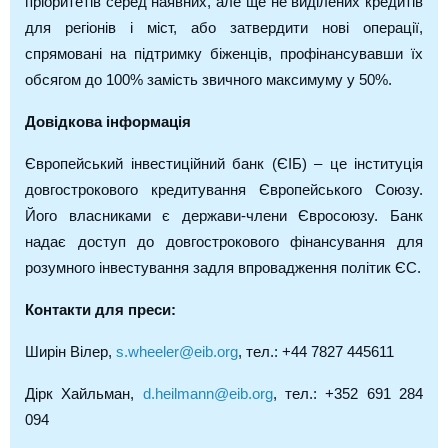
пріоритетів серед наявних, але ще не виділених кредитів
для регіонів і міст, або затвердити нові операції,
спрямовані на підтримку біженців, профінансувавши їх
обсягом до 100% замість звичного максимуму у 50%.
Довідкова інформація
Європейський інвестиційний банк (ЄІБ) – це інституція
довгострокового кредитування Європейського Союзу.
Його власниками є держави-члени Євросоюзу. Банк
надає доступ до довгострокового фінансування для
розумного інвестування задля впровадження політик ЄС.
Контакти для преси:
Ширін Вілер,
s.wheeler@eib.org
, тел.: +44 7827 445611
Дірк Хайльман,
d.heilmann@eib.org
, тел.: +352 691 284
094