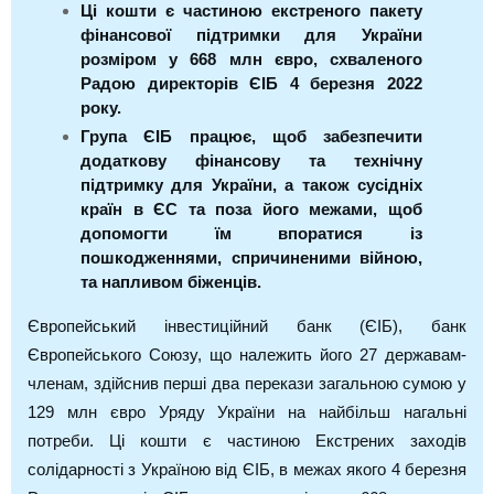
Ці кошти є частиною екстреного пакету
фінансової підтримки для України
розміром у 668 млн євро, схваленого
Радою директорів ЄІБ 4 березня 2022
року.
Група ЄІБ працює, щоб забезпечити
додаткову фінансову та технічну
підтримку для України, а також сусідніх
країн в ЄС та поза його межами, щоб
допомогти їм впоратися із
пошкодженнями, спричиненими війною,
та напливом біженців.
Європейський інвестиційний банк (ЄІБ), банк
Європейського Союзу, що належить його 27 державам-
членам, здійснив перші два перекази загальною сумою у
129 млн євро Уряду України на найбільш нагальні
потреби. Ці кошти є частиною Екстрених заходів
солідарності з Україною від ЄІБ, в межах якого 4 березня