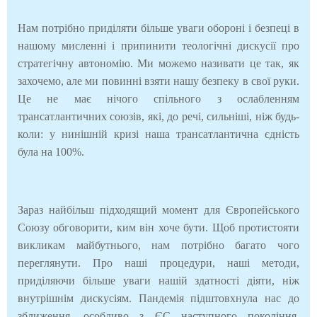
Нам потрібно приділяти більше уваги обороні і безпеці в
нашому мисленні і припинити теологічні дискусії про
стратегічну автономію. Ми можемо називати це так, як
захочемо, але ми повинні взяти нашу безпеку в свої руки.
Це не має нічого спільного з ослабленням
трансатлантичних союзів, які, до речі, сильніші, ніж будь-
коли: у нинішній кризі наша трансатлантична єдність
була на 100%.
Зараз найбільш підходящий момент для Європейського
Союзу обговорити, ким він хоче бути. Щоб протистояти
викликам майбутнього, нам потрібно багато чого
переглянути. Про наші процедури, наші методи,
приділяючи більше уваги нашій здатності діяти, ніж
внутрішнім дискусіям. Пандемія підштовхнула нас до
зближення, особливо з ЄС наступного покоління.