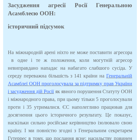
Засудження агресії Росії Генеральною
Асамблеєю ООН:
i
сторичний підсумок
На міжнародній арені ніхто не може поставити агресора
в одне і те ж положення, коли могутній агресор
невиправдано нападає на набагато слабшого сусіда. У
середу переважна більшість з 141 країни на
Генеральній
Асамблеї ООН проголосувала за підтримку прав України
і засудження дій Росії
як явного порушення Статуту ООН
і міжнародного права, при цьому тільки 5 проголосували
проти і 35 утрималися. ЄС наполегливо працював для
досягнення цього історичного результату. Це показує,
наскільки сильно російське керівництво ізолювало свою
країну. І ми повністю згодні з Генеральним секретарем
Гутеррес в тому, що послання ясне: насильству повинен