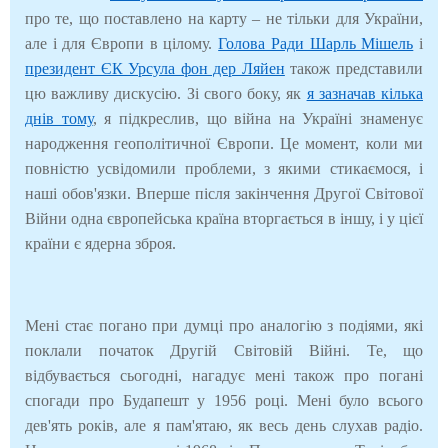
про те, що поставлено на карту – не тільки для України,
але і для Європи в цілому.
Голова Ради Шарль Мішель
і
президент ЄК Урсула фон дер Ляйен
також представили
цю важливу дискусію. Зі свого боку, як
я зазначав кілька
днів тому
, я підкреслив, що війна на Україні знаменує
народження геополітичної Європи. Це момент, коли ми
повністю усвідомили проблеми, з якими стикаємося, і
наші обов'язки. Вперше після закінчення Другої Cвітової
Війни одна європейська країна вторгається в іншу, і у цієї
країни є ядерна зброя.
Мені стає погано при думці про аналогію з подіями, які
поклали початок Другій Світовій Війні. Те, що
відбувається сьогодні, нагадує мені також про погані
спогади про Будапешт у 1956 році. Мені було всього
дев'ять років, але я пам'ятаю, як весь день слухав радіо.