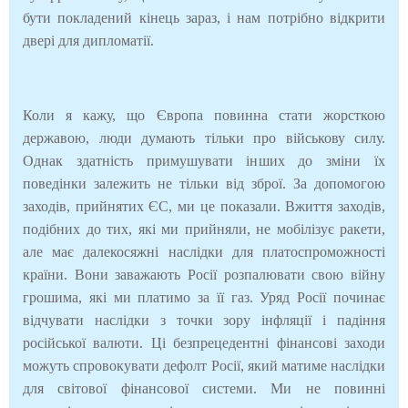
бути покладений кінець зараз, і нам потрібно відкрити
двері для дипломатії.
Коли я кажу, що Європа повинна стати жорсткою
державою, люди думають тільки про військову силу.
Однак здатність примушувати інших до зміни їх
поведінки залежить не тільки від зброї. За допомогою
заходів, прийнятих ЄС, ми це показали. Вжиття заходів,
подібних до тих, які ми прийняли, не мобілізує ракети,
але має далекосяжні наслідки для платоспроможності
країни. Вони заважають Росії розпалювати свою війну
грошима, які ми платимо за її газ. Уряд Росії починає
відчувати наслідки з точки зору інфляції і падіння
російської валюти. Ці безпрецедентні фінансові заходи
можуть спровокувати дефолт Росії, який матиме наслідки
для світової фінансової системи. Ми не повинні