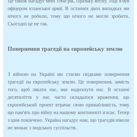
Це також нагадує мені 1968 рік, Празьку весну. Тоді я був
офіцером іспанської армії. В останніх двох випадках ми
нічого не робили, тому що нічого не могли зробити.
Сьогодні це не так.
Повернення трагедії на європейську землю
З війною на Україні ми стаємо свідками повернення
трагедії на європейську землю. Це повернення, замість
того, щоб лякати нас, має надихнути нас. В останні
десятиліття у нас часто складалося враження, що
європейський проект втрачає свою привабливість, тому
що пам'ять про війну на нашому континенті згасає. Тепер
з цим покінчено. Україна нагадує нам, що трагедія ніколи
не зникає з людських суспільств.