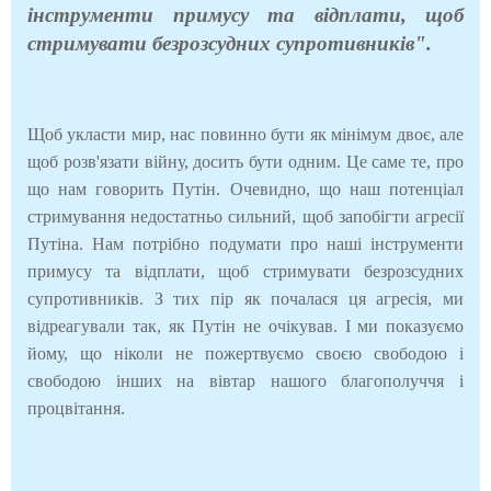
інструменти примусу та відплати, щоб
стримувати безрозсудних супротивників".
Щоб укласти мир, нас повинно бути як мінімум двоє, але
щоб розв'язати війну, досить бути одним. Це саме те, про
що нам говорить Путін. Очевидно, що наш потенціал
стримування недостатньо сильний, щоб запобігти агресії
Путіна. Нам потрібно подумати про наші інструменти
примусу та відплати, щоб стримувати безрозсудних
супротивників. З тих пір як почалася ця агресія, ми
відреагували так, як Путін не очікував. І ми показуємо
йому, що ніколи не пожертвуємо своєю свободою і
свободою інших на вівтар нашого благополуччя і
процвітання.