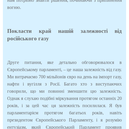
нам потрібно знайти рішення, починаючи з припинення
вогню.
Покласти край нашій залежності від
російського газу
Друге питання, яке детально обговорювалося в
Європейському парламенті, – це наша залежність від газу.
Ми витрачаємо 700 мільйонів євро на день на імпорт газу,
нафти і вугілля з Росії. Багато хто з виступаючих
говорили, що ми повинні зменшити цю залежність.
Однак я слухаю подібні міркування протягом останніх 20
років, і за цей час ця залежність посилилася. Я був
парламентарієм протягом багатьох років, навіть
президентом Європейського Парламенту, і я розумію
ентузіазм, який Європейський Парламент проявив