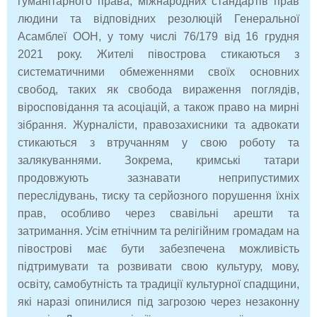
гуманітарного права, міжнародних стандартів прав
людини та відповідних резолюцій Генеральної
Асамблеї ООН, у тому числі 76/179 від 16 грудня
2021 року. Жителі півострова стикаються з
систематичними обмеженнями своїх основних
свобод, таких як свобода вираження поглядів,
віросповідання та асоціацій, а також право на мирні
зібрання. Журналісти, правозахисники та адвокати
стикаються з втручанням у свою роботу та
залякуваннями. Зокрема, кримські татари
продовжують зазнавати неприпустимих
переслідувань, тиску та серйозного порушення їхніх
прав, особливо через свавільні арешти та
затримання. Усім етнічним та релігійним громадам на
півострові має бути забезпечена можливість
підтримувати та розвивати свою культуру, мову,
освіту, самобутність та традиції культурної спадщини,
які наразі опинилися під загрозою через незаконну