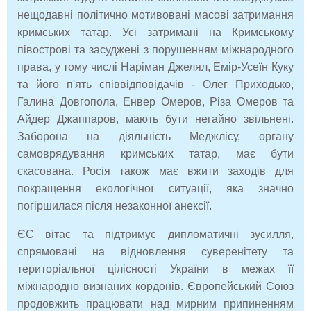
нещодавні політично мотивовані масові затримання
кримських татар. Усі затримані на Кримському
півострові та засуджені з порушенням міжнародного
права, у тому числі Наріман Джелял, Емір-Усеїн Куку
та його п'ять співвідповідачів - Олег Приходько,
Галина Довгопола, Енвер Омеров, Різа Омеров та
Айдер Джаппаров, мають бути негайно звільнені.
Заборона на діяльність Меджлісу, органу
самоврядування кримських татар, має бути
скасована. Росія також має вжити заходів для
покращення екологічної ситуації, яка значно
погіршилася після незаконної анексії.
ЄС вітає та підтримує дипломатичні зусилля,
спрямовані на відновлення суверенітету та
територіальної цілісності України в межах її
міжнародно визнаних кордонів. Європейський Союз
продовжить працювати над мирним припиненням