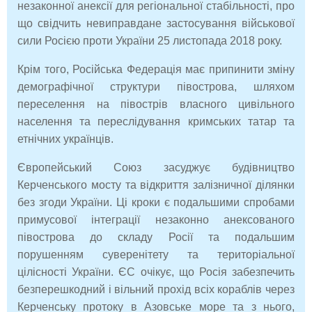
незаконної анексії для регіональної стабільності, про
що свідчить невиправдане застосування військової
сили Росією проти України 25 листопада 2018 року.
Крім того, Російська Федерація має припинити зміну
демографічної структури півострова, шляхом
переселення на півострів власного цивільного
населення та переслідування кримських татар та
етнічних українців.
Європейський Союз засуджує будівництво
Керченського мосту та відкриття залізничної ділянки
без згоди України. Ці кроки є подальшими спробами
примусової інтеграції незаконно анексованого
півострова до складу Росії та подальшим
порушенням суверенітету та територіальної
цілісності України. ЄС очікує, що Росія забезпечить
безперешкодний і вільний прохід всіх кораблів через
Керченську протоку в Азовське море та з нього,