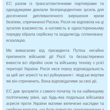
ЄС разом із трансатлантичними партнерами та
однодумцями доклали безпрецедентних зусиль для
досягнення дипломатичного вирішення кризи
безпеки, спричиненої Росією. Росія не відповіла на ці
зусилля взаємністю, а натомість в односторонньому
порядку обрала серйозну та заздалегідь сплановану ​​
ескалацію.
Ми вимагаємо від президента Путіна негайно
припинити військові дії Росії та беззастережно
вивести всі збройні сили та військову техніку з усієї
території України. Росія несе повну відповідальність
за цей акт агресії та всі руйнування і людські жертви
які він спричинить. Вона відповідатиме за свої дії.
ЄС дав зрозуміти з самого початку та на найвищому
політичному рівні, що будь-яка подальша військова
агресія проти України матиме величезні наслідки та
серйозні витрати, що було повністю скоординовано з