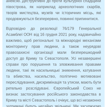
анексію. Деструктивні дії проти культурної спадщини
півострова, як наприклад археологічних скарбів,
творів мистецтва, музеїв чи історичних місць, які
продовжуються безперервно, повинні припинитися.
Відповідно до резолюції 76/179 Генеральної
Асамблеї ООН від 16 грудня 2021 року, надзвичайно
важливо, щоб регіональні та міжнародні механізми
моніторингу прав людини, а також неурядові
правозахисні організації мали безперешкодний
доступ до Криму та Севастополя. Усі незавершені
справи про порушення та зловживання правами
людини, такі як насильницькі зникнення, катування
та вбивства, насильство, політично мотивовані
переслідування, дискримінація та утиски, мають бути
ретельно розслідувані. Європейський Союз не
визнає застосування російського законодавства в
Криму та місті Севастополь і очікує, що всі незаконно
затримані будуть негайно звільнені. Ми засуджуємо