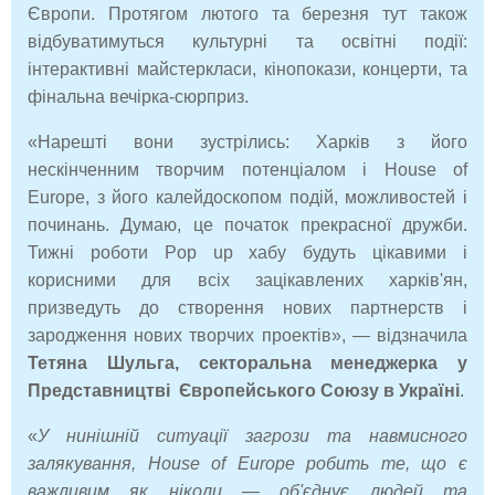
Європи. Протягом лютого та березня тут також
відбуватимуться культурні та освітні події:
інтерактивні майстеркласи, кінопокази, концерти, та
фінальна вечірка-сюрприз.
«Нарешті вони зустрілись: Харків з його
нескінченним творчим потенціалом і House of
Europe, з його калейдоскопом подій, можливостей і
починань. Думаю, це початок прекрасної дружби.
Тижні роботи Pop up хабу будуть цікавими і
корисними для всіх зацікавлених харків'ян,
призведуть до створення нових партнерств і
зародження нових творчих проектів»,
— відзначила
Тетяна Шульга, секторальна менеджерка у
Представництві Європейського Союзу в Україні
.
«
У нинішній ситуації загрози та навмисного
залякування, House
of
Europe
робить те, що є
важливим як ніколи — об'єднує людей та