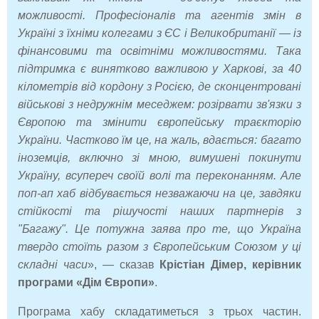
можливості. Професіоналів та агентів змін в
Україні з їхніми колегами з ЄС і Великобританії — із
фінансовими та освітніми можливостями. Така
підтримка є винятково важливою у Харкові, за 40
кілометрів від кордону з Росією, де сконцентровані
військові з недружнім меседжем: розірвати зв'язки з
Європою та змінити європейську траєкторію
України. Частково їм це, на жаль, вдається: багато
іноземців, включно зі мною, вимушені покинути
Україну, всупереч своїй волі та переконанням. Але
поп-ап хаб відбувається незважаючи на це, завдяки
стійкості та рішучості наших партнерів з
"Багажу". Це потужна заява про те, що Україна
твердо стоїть разом з Європейським Союзом у ці
складні часи
», — сказав
Крістіан Дімер, керівник
програми ​​«Дім Європи»
.
Програма хабу складатиметься з трьох частин.