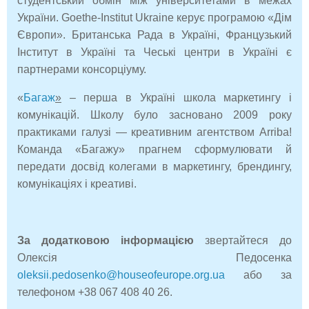
студентський обмін між університетами в межах
України. Goethe-Institut Ukraine керує програмою «Дім
Європи». Британська Рада в Україні, Французький
Інститут в Україні та Чеські центри в Україні є
партнерами консорціуму.
«
Багаж
»
– перша в Україні школа маркетингу і
комунікацій. Школу було засновано 2009 року
практиками галузі — креативним агентством Arriba!
Команда «Багажу» прагнем сформулювати й
передати досвід колегами в маркетингу, брендингу,
комунікаціях і креативі.
За додатковою інформацією
звертайтеся до
Олексія Педосенка
oleksii.pedosenko@houseofeurope.org.ua
або за
телефоном +38 067 408 40 26.