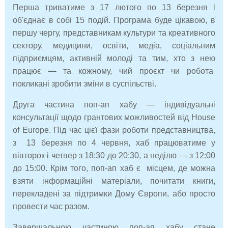
Перша триватиме з 17 лютого по 13 березня і
об'єднає в собі 15 подій. Програма буде цікавою, в
першу чергу, представникам культури та креативного
сектору, медицини, освіти, медіа, соціальним
підприємцям, активній молоді та тим, хто з нею
працює — та кожному, чий проєкт чи робота
покликані зробити зміни в суспільстві.
Друга частина поп-ап хабу — індивідуальні
консультації щодо грантових можливостей від House
of Europe. Під час цієї фази роботи представництва,
з 13 березня по 4 червня, хаб працюватиме у
вівторок і четвер з 18:30 до 20:30, а неділю — з 12:00
до 15:00. Крім того, поп-ап хаб є місцем, де можна
взяти інформаційні матеріали, почитати книги,
перекладені за підтримки Дому Європи, або просто
провести час разом.
Завершальною частиною поп-ап хабу стане