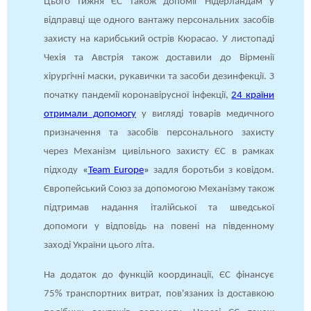
Цього тижня ЄС також допоміг Нідерландам у
відправці ще одного вантажу персональних засобів
захисту на карибський острів Кюрасао. У листопаді
Чехія та Австрія також доставили до Вірменії
хірургічні маски, рукавички та засоби дезинфекції. З
початку пандемії коронавірусної інфекції,
24 країни
отримали допомогу
у вигляді товарів медичного
призначення та засобів персонального захисту
через Механізм цивільного захисту ЄС в рамках
підходу
«
Team Europe
»
задля боротьби з ковідом.
Європейський Союз за допомогою Механізму також
підтримав надання італійської та шведської
допомоги у відповідь на повені на південному
заході України цього літа.
На додаток до функцій координації, ЄС фінансує
75% транспортних витрат, пов'язаних із доставкою