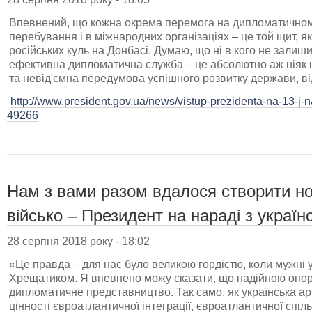
Впевнений, що кожна окрема перемога на дипломатичному 
перебування і в міжнародних організаціях – це той щит, я
російських куль на Донбасі. Думаю, що ні в кого не залиш
ефективна дипломатична служба – це абсолютно аж ніяк не
та невід'ємна передумова успішного розвитку держави, ві
http://www.president.gov.ua/news/vistup-prezidenta-na-13-j-n
49266
Нам з вами разом вдалося створити н
військо – Президент на нараді з укра
28 серпня 2018 року - 18:02
«Це правда – для нас було великою гордістю, коли мужні у
Хрещатиком. Я впевнено можу сказати, що надійною опор
дипломатичне представництво. Так само, як українська ар
цінності євроатлантичної інтеграції, євроатлантичної спіл