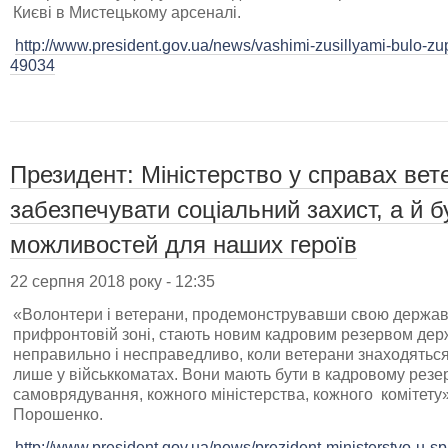
Києві в Мистецькому арсеналі.
http://www.president.gov.ua/news/vashimi-zusillyami-bulo-zup
49034
Президент: Міністерство у справах вет
забезпечувати соціальний захист, а й б
можливостей для наших героїв
22 серпня 2018 року - 12:35
«Волонтери і ветерани, продемонструвавши свою державн
прифронтовій зоні, стають новим кадровим резервом дер
неправильно і несправедливо, коли ветерани знаходятьс
лише у військкоматах. Вони мають бути в кадровому резер
самоврядування, кожного міністерства, кожного комітету
Порошенко.
http://www.president.gov.ua/news/prezident-ministerstvo-u-s