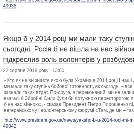
49038
Якщо б у 2014 році ми мали таку ступін
сьогодні, Росія б не пішла на нас війн
підкреслив роль волонтерів у розбудові
22 серпня 2018 року - 13:00
«Хто як не ви знаєте якою була Україна в 2014 році і наші
ми мали таку ступінь бойової готовності, як сьогодні – вс
зазнали таких втрат. По-друге, я переконаний, ми не залиш
взагалі б Збройні Сили були би потужною пересторогою пр
б на нас війною», - сказав Президент Петро Порошенко п
ветеранському і волонтерському форумі «Там, де ми – там
http://www.president.gov.ua/news/yaksho-b-u-2014-roci-mi-ma
49042