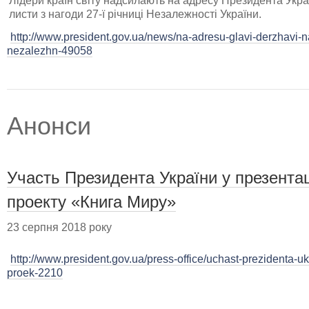
Лідери країн світу надсилають на адресу Президента Укр
листи з нагоди 27-ї річниці Незалежності України.
http://www.president.gov.ua/news/na-adresu-glavi-derzhavi-
nezalezhn-49058
Анонси
Участь Президента України у презентац
проекту «Книга Миру»
23 серпня 2018 року
http://www.president.gov.ua/press-office/uchast-prezidenta-u
proek-2210