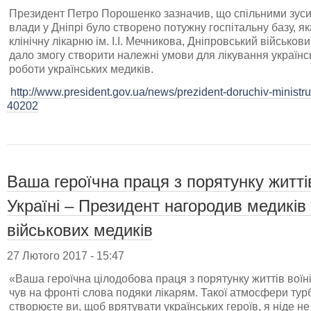
Президент Петро Порошенко зазначив, що спільними зуси
влади у Дніпрі було створено потужну госпітальну базу, я
клінічну лікарню ім. І.І. Мечникова, Дніпровський військовий
дало змогу створити належні умови для лікування українс
роботи українських медиків.
http://www.president.gov.ua/news/prezident-doruchiv-ministru-
40202
Ваша героїчна праця з порятунку життів
Україні – Президент нагородив медиків 
військових медиків
27 Лютого 2017 - 15:47
«Ваша героїчна цілодобова праця з порятунку життів воїні
чув на фронті слова подяки лікарям. Такої атмосфери турб
створюєте ви, щоб врятувати українських героїв, я ніде не