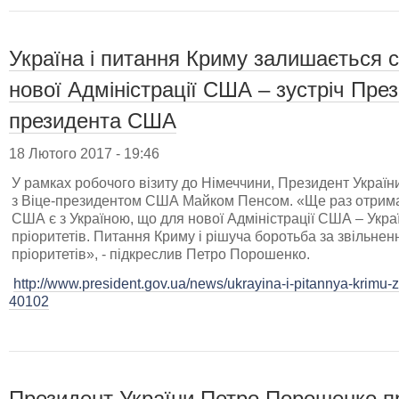
Україна і питання Криму залишається с
нової Адміністрації США – зустріч През
президента США
18 Лютого 2017 - 19:46
У рамках робочого візиту до Німеччини, Президент Україн
з Віце-президентом США Майком Пенсом. «Ще раз отрима
США є з Україною, що для нової Адміністрації США – Укр
пріоритетів. Питання Криму і рішуча боротьба за звільне
пріоритетів», - підкреслив Петро Порошенко.
http://www.president.gov.ua/news/ukrayina-i-pitannya-krimu-za
40102
Президент України Петро Порошенко про