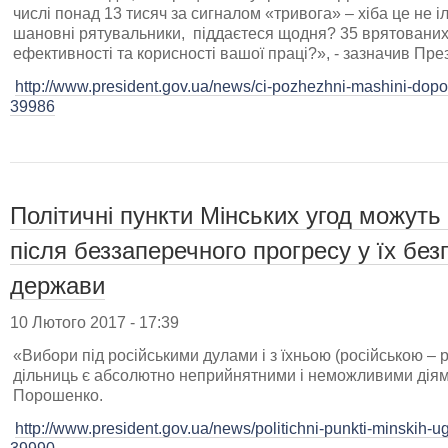
числі понад 13 тисяч за сигналом «тривога» – хіба це не іл
шановні рятувальники, піддаєтеся щодня? 35 врятованих 
ефективності та корисності вашої праці?», - зазначив Пре
http://www.president.gov.ua/news/ci-pozhezhni-mashini-dopo
39986
Політичні пункти Мінських угод можуть
після беззаперечного прогресу у їх без
держави
10 Лютого 2017 - 17:39
«Вибори під російськими дулами і з їхньою (російською –
дільниць є абсолютно неприйнятними і неможливими діями
Порошенко.
http://www.president.gov.ua/news/politichni-punkti-minskih-u