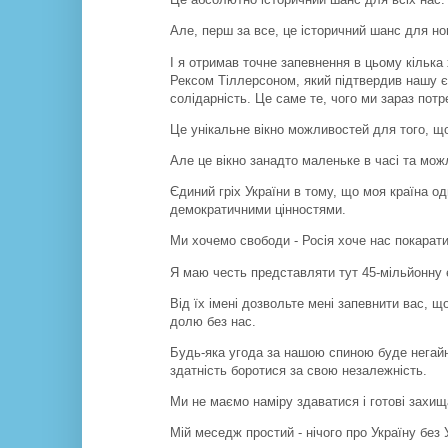
Але, перш за все, це історичний шанс для нов
І я отримав точне запевнення в цьому кільк
Рексом Тіллерсоном, який підтвердив нашу є
солідарність. Це саме те, чого ми зараз пот
Це унікальне вікно можливостей для того, що
Але це вікно занадто маленьке в часі та мож
Єдиний гріх України в тому, що моя країна о
демократичними цінностями.
Ми хочемо свободи - Росія хоче нас покарати
Я маю честь представляти тут 45-мільйонну 
Від їх імені дозвольте мені запевнити вас, 
долю без нас.
Будь-яка угода за нашою спиною буде негайн
здатність боротися за свою незалежність.
Ми не маємо наміру здаватися і готові захищ
Мій меседж простий - нічого про Україну без 