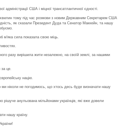
ої адміністрації США і міцної трансатлантичної єдності.
а хвилин тому під час розмови з новим Державним Секретарем США
дність, як сказали Президент Дуда та Сенатор Маккейн, та нашу
ребуємо.
б м'яка сила показала свою міць.
ливостях.
дного разу вирішила жити незалежно, на своїй землі, за нашими
 за це.
європейську націю.
що ми ніколи не погодимось, що хтось десь буде визначати нашу
о рішуче анульована мільйонами українців, які вже довели
ати нашу країну.
України!