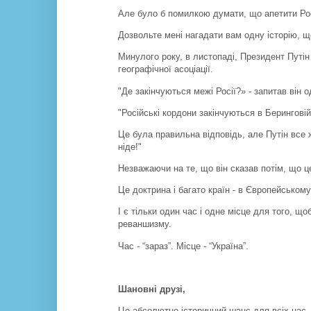
Але було б помилкою думати, що апетити Рос
Дозвольте мені нагадати вам одну історію, щ
Минулого року, в листопаді, Президент Путін
географічної асоціації.
"Де закінчуються межі Росії?» - запитав він о
"Російські кордони закінчуються в Беринговій
Це була правильна відповідь, але Путін все 
ніде!"
Незважаючи на те, що він сказав потім, що це
Це доктрина і багато країн - в Європейськом
І є тільки один час і одне місце для того, щ
реваншизму.
Час - “зараз”. Місце - “Україна”.
Шановні друзі,
Це абсолютно історичний шанс для всіх нас.