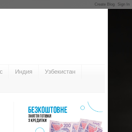
с
Индия
Узбекистан