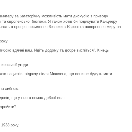
шингеру за багаторічну можливість мати дискусію з приводу
 та європейської безпеки. Я також хотів би подякувати Канцлеру
часть в процесі посилення безпеки в Європі та повернення миру на
року.
либоко вдячні вам. Йдіть додому та добре виспіться”. Кінець
хенської угоди.
кою нацистів, відразу після Мюнхена, що вони не будуть мати
ула хибною.
 довів, що у нього немає доброї волі.
 зробити?
 1938 року.