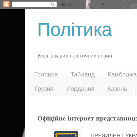
Політика
Блог цікавих політичних новин
Головна
Тайланд
Камбоджа
Грузия
Иордания
Казань
18.02.17
Офіційне інтернет-представниц
ПРЕЗИДЕНТ УКР