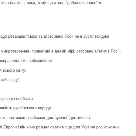
рти в наступні роки, тому що хтось "добре виспався" в
до реваншистської та агресивної Росії не в руслі західної
 умиротворення, принаймні в деякій мірі, стосовно апетитів Росії.
неправильним і небезпечним.
я всього світу.
абілізації.
 це знаю особисто.
ичність українського народу.
ість частиною російської домінуючої ідентичності.
рті Європи і він хоче розмалювати місце для України російськими