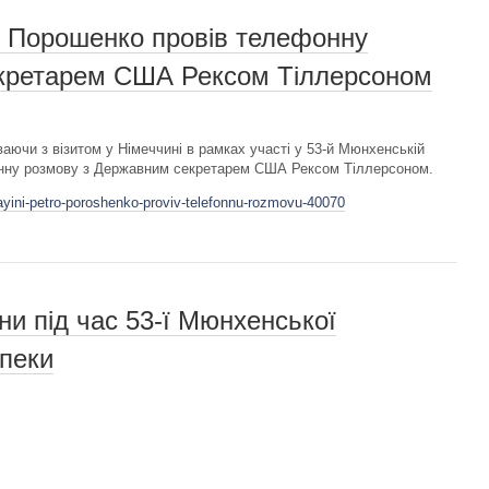
о Порошенко провів телефонну
екретарем США Рексом Тіллерсоном
аючи з візитом у Німеччині в рамках участі у 53-й Мюнхенській
фонну розмову з Державним секретарем США Рексом Тіллерсоном.
ayini-petro-poroshenko-proviv-telefonnu-rozmovu-40070
ни під час 53-ї Мюнхенської
зпеки