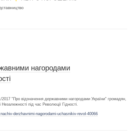
дставництво
ржавними нагородами
ості
/2017 "Про відзначення державними нагородами України" громадян,
 Незалежності під час Революції Гідності.
dznachiv-derzhavnimi-nagorodami-uchasnikiv-revol-40066