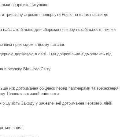
тільки погіршить ситуацію.
ти триваючу агресію і повернути Росію на шлях поваги до
а набагато більше для збереження миру і стабільності, ніж ми
очним прикладом в цьому питанні.
ерною державою в світі. І ми добровільно відмовились від
 в безпеку Вільного Світу.
льше ніж дотримання обіцянок перед партнерами та збереження
боку Трансатлантичної спільноти.
к рішучість Заходу у забезпечені дотримання червоних ліній
аться в силі.