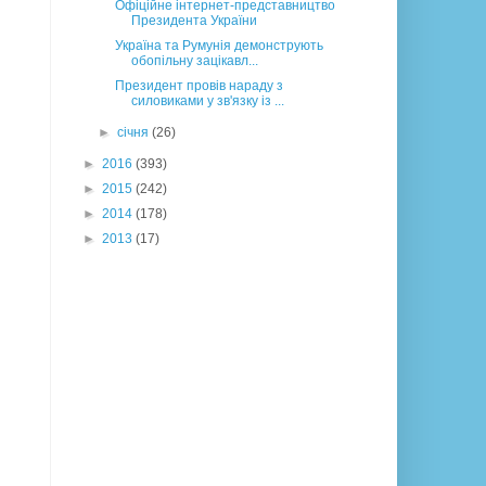
Офіційне інтернет-представництво
Президента України
Україна та Румунія демонструють
обопільну зацікавл...
Президент провів нараду з
силовиками у зв'язку із ...
►
січня
(26)
►
2016
(393)
►
2015
(242)
►
2014
(178)
►
2013
(17)