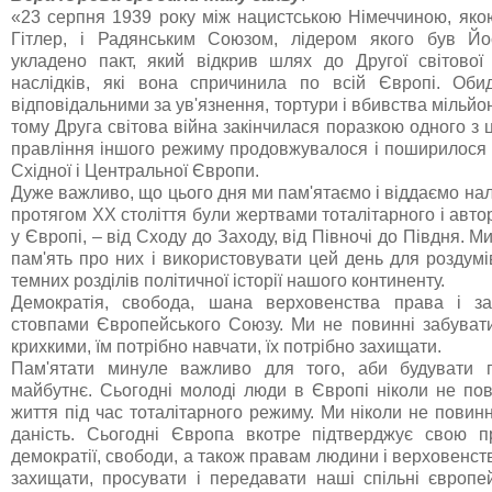
«23 серпня 1939 року між нацистською Німеччиною, як
Гітлер, і Радянським Союзом, лідером якого був Йо
укладено пакт, який відкрив шлях до Другої світової
наслідків, які вона спричинила по всій Європі. Об
відповідальними за ув'язнення, тортури і вбивства мільйон
тому Друга світова війна закінчилася поразкою одного з 
правління іншого режиму продовжувалося і поширилося 
Східної і Центральної Європи.
Дуже важливо, що цього дня ми пам'ятаємо і віддаємо нал
протягом ХХ століття були жертвами тоталітарного і авт
у Європі, – від Сходу до Заходу, від Півночі до Півдня. М
пам'ять про них і використовувати цей день для роздум
темних розділів політичної історії нашого континенту.
Демократія, свобода, шана верховенства права і з
стовпами Європейського Союзу. Ми не повинні забувати,
крихкими, їм потрібно навчати, їх потрібно захищати.
Пам'ятати минуле важливо для того, аби будувати
майбутнє. Сьогодні молоді люди в Європі ніколи не пов
життя під час тоталітарного режиму. Ми ніколи не повин
даність. Сьогодні Європа вкотре підтверджує свою п
демократії, свободи, а також правам людини і верховенст
захищати, просувати і передавати наші спільні європей