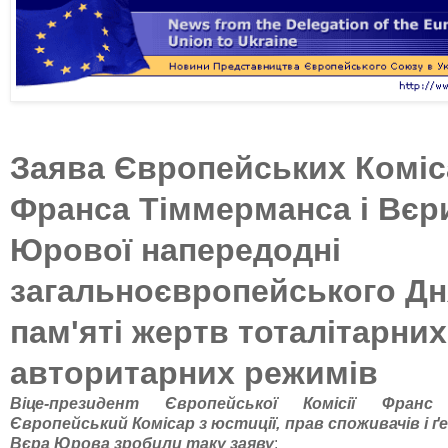
Заява Європейських Коміс
Франса Тіммерманса і Вєр
Юрової напередодні
загальноєвропейського Дн
пам'яті жертв тоталітарних
авторитарних режимів
Віце-президент Європейської Комісії Франс
Європейський Комісар з юстиції, прав споживачів і ґ
Вєра Юрова зробили таку заяву
: