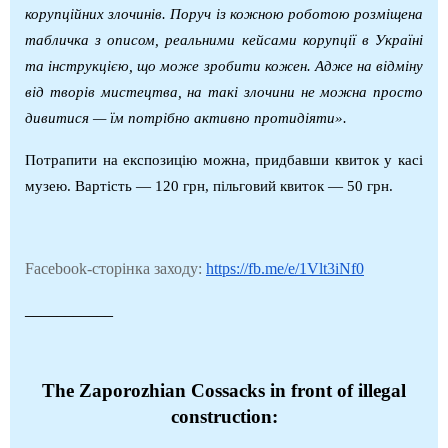
корупційних злочинів. Поруч із кожною роботою розміщена
табличка з описом, реальними кейсами корупції в Україні
та інструкцією, що може зробити кожен. Адже на відміну
від творів мистецтва, на такі злочини не можна просто
дивитися — їм потрібно активно протидіяти».
Потрапити на експозицію можна, придбавши квиток у касі
музею. Вартість —
120
грн, пільговий квиток — 50 грн.
Facebook-
сторінка заходу:
https
://
fb
.
me
/
e
/1
Vlt
3
iNf
0
___________
The Zaporozhian Cossacks in front of illegal
construction: