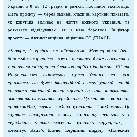
України з 8 по 12 грудня в рамках постійної експозиції.
Мета проєкту — через змінені класичні картини показати,
як корупція впливає на життя кожного українця, та
розказати відвідувачам, як із нею боротися. Ініціатор
проєкту — Антикорупційна ініціатива ЄС
(EUACI).
«Завтра, 9 грудня, ми відзначаємо Міжнародний день
боротьби з корупцією.
Тож ц
я виставка дуже своєчасна, і
я пишаюся співпрацею Антикорупційної ініціативи ЄС та
Національного художнього музею України над цим
проєктом. Це дуже інноваційний і неочікуваний спосіб
показати шкідливий вплив корупції на наше повсякденне
життя та навколишнє середовище. Це красиво і водночас
провокаційно, змушує глядача зупинитися і подумати. Ці
картини створюють власну жорстоку реальність і
передають чіткий меседж: зупиніть корупцію!», –
коментує
Ксав'є Камю, керівник відділу «Належне