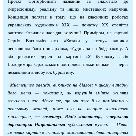
Проєкт
Corruptionism
названий за аналогією до
імпресіонізму, реалізму та інших мистецьких напрямів.
Концепція полягає в тому, що на класичних роботах
українських художників
XIX
— початку
XX
століття
раптово з'явилися наслідки корупції. Приміром, на картині
Сергія Васильківського «Козаки у степу» виникла
неоковирна багатоповерхівка, збудована в обхід закону. А
від розлогих дерев на картині «У буковому лісі»
Володимира Орловського зосталися тільки пеньки — через
незаконний видобуток бурштину.
«Мистецтво завжди викликає на діалог: у цьому випадку
його мета — показати, як корупція змінює життя
кожного з нас. Адже те, що ми вже й не помічаємо у
реальному житті, ріже око на творах класичного
мистецтва,
— коментує Юлія Литвинець, генеральна
директорка Національного художнього музею.
— П'ять
змінених картин в експозиції осмислюють п'ять поширених