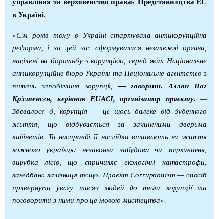
управління та верховенство права» Представництва ЄС
в Україні.
«
Сім
років
тому
в
Україні
стартувала
антикорупційна
реформа
,
і
за
цей
час
сформувалися
незалежні
органи
,
націлені
на
боротьбу
з
корупцією
,
серед
яких
Національне
антикорупційне
бюро
України
та
Національне
агентство
з
питань
запобігання
корупції
,
—
говорить
Аллан
Паг
Крістенсен
,
керівник
EUACI,
організатор
проєкту
.
—
Здавалося
б
,
корупція
—
це
щось
далеке
від
буденного
життя
,
що
відбувається
за
зачиненими
дверима
кабінетів
.
Та
насправді
її
наслідки
впливають
на
життя
кожного
українця
:
незаконна
забудова
чи
паркування
,
вирубка
лісів
,
що
спричиняє
екологічні
катастрофи
,
занедбана
залізниця
тощо
.
Проєкт
Corruptionism
— спосіб
привернути увагу тисяч людей до теми корупції та
поговорити з ними про це мовою мистецтва».