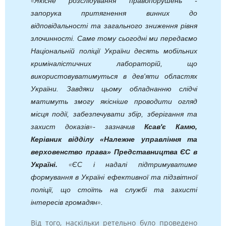
«
Якісне розслідування правопорушень -
запорука притягнення винних до
відповідальності та загального зниження рівня
злочинності. Саме тому сьогодні ми передаємо
Національній поліції України десять мобільних
криміналістичних лабораторій, що
використовуватимуться в дев'яти областях
України. Завдяки цьому обладнанню слідчі
матимуть змогу якісніше проводити огляд
місця події, забезпечувати збір, зберігання та
»
захист доказів
- зазначив
Ксав'є Камю,
Керівник відділу «Належне управління та
верховенство права» Представництва ЄС в
«
Україні.
ЄС і надалі підтримуватиме
формування в Україні ефективної та підзвітної
поліції, що стоїть на службі та захисті
»
інтересів громадян
.
Від того, наскільки ретельно було проведено