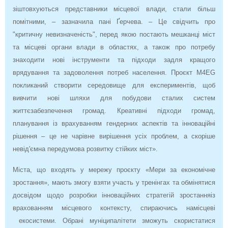
зіштовхуються представники місцевої влади, стали більш
помітними, – зазначила пані Ґерчева. – Це свідчить про
"критичну невизначеність", перед якою постають мешканці міст
та місцеві органи влади в областях, а також про потребу
знаходити нові інструменти та підходи задля кращого
врядування та задоволення потреб населення. Проєкт M4EG
покликаний створити середовище для експериментів, щоб
вивчити нові шляхи для побудови сталих систем
життєзабезпечення громад. Креативні підходи громад,
планування із врахуванням гендерних аспектів та інноваційні
рішення – це не чарівне вирішення усіх проблем, а скоріше
невід'ємна передумова розвитку стійких міст».
Міста, що входять у мережу проєкту «Мери за економічне
зростання», мають змогу взяти участь у тренінгах та обмінятися
досвідом щодо розробки інноваційних стратегій зростанняіз
врахованням місцевого контексту, спираючись намісцеві
екосистеми. Обрані муніципалітети зможуть скористатися