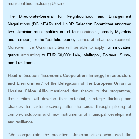
municipalities, including Ukraine.
The Directorate-General for Neighbourhood and Enlargement
Negotiations (DG NEAR) and UNDP Selection Committee endorsed
two Ukrainian municipalities out of four
nominees
, namely Mykolaiv
and Ternopil, for the
"p
ortfolio
j
ourney
" aimed at urban development.
Moreover, five Ukrainian cities will be able to apply
for innovation
grants
amounting
to EUR 60,000: Lviv, Melitopol, Poltava, Sumy,
and Trostianets.
Head of Section "Economic Cooperation, Energy, Infrastructure
and Environment" of the Delegation of the European Union to
Ukraine
Chloe Allio
mentioned that
thanks to the programme,
these cities will develop their potential, strategic thinking and
chances for faster recovery after the crisis through piloting of
complex solutions and new instruments of municipal development
and resilience.
"We congratulate the proactive Ukrainian cities who used the