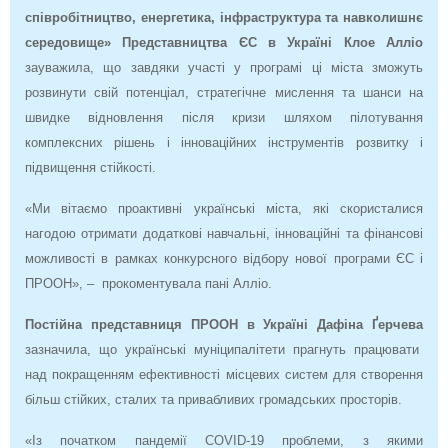
співробітництво, енергетика, інфраструктура та навколишнє
середовище» Представництва ЄС в Україні Клое Алліо
зауважила, що завдяки участі у програмі ці міста зможуть
розвинути свій потенціал, стратегічне мислення та шанси на
швидке відновлення після кризи шляхом пілотування
комплексних рішень і інноваційних інструментів розвитку і
підвищення стійкості.
«Ми вітаємо проактивні українські міста, які скористалися
нагодою отримати додаткові навчальні, інноваційні та фінансові
можливості в рамках конкурсного відбору нової програми ЄС і
ПРООН», – прокоментувала пані Алліо.
Постійна представниця ПРООН в Україні Дафіна Ґерчева
зазначила, що українські муніципалітети прагнуть працювати
над покращенням ефективності місцевих систем для створення
більш стійких, сталих та привабливих громадських просторів.
«Із початком пандемії COVID-19 проблеми, з якими