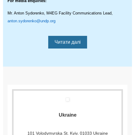
For media enquiries:
Mr. Anton Sydorenko, M4EG Facility Communications Lead,
anton.sydorenko@undp.org
Читати далі
Ukraine
101 Volodymyrska St. Kyiv, 01033 Ukraine