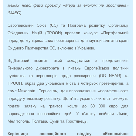
межах нової фази проєкту
«
Мери за економічне зростання»
(M4EG)
Європейський Союз (ЄС) та Програма розвитку Організації
Об'єднаних Націй (ПРООН) провели конкурс «Портфельний
підхід до муніципальних перетворень» для муніципалітетів країн
Східного Партнерства ЄС, включно з Україною.
Відбірковий комітет, який складається з представників
Генерального директората з питань Європейської політики
сусідства та переговорів щодо розширення (DG NEAR) та
ПРООН, обрав два українські міста з чотирьох претендентів, а
саме Миколаїв і Тернопіль, для впровадження «портфельного»
підходу у міському розвитку. Ще п'ять українських міст зможуть
подати заявку на грантові кошти до 60 000 євро для
впровадження інноваційних ідей. У п'ятірку ввійшли Львів,
Мелітополь, Полтава, Суми та Тростянець.
Керівниця операційного відділу «Економічне