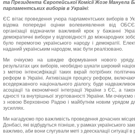
та Президента Європейської Комісії
Жозе Мануела Б
парламентських виборів в Україні
:
ЄС вітає проведення учора парламентських виборів в Ук
відома попередні оцінки волевиявлення від ОБСЄ/
організації відзначили важливий крок у бажанні Укра
демократичні вибори у відповідності до міжнародних зобо
було перемогою українського народу і демократії. Елек
наданий українським народом, має бути реалізовано.
Ми очікуємо на швидке формування нового уряду.
результатах цих виборів, необхідно шукати широкий наці
з метою інтенсифікації таких вкрай потрібних політичн
реформ в Україні. Активізація процесу реформ, включаю
вседержавного національного діалогу, буде надважливою
асоціації та економічної інтеграції України з ЄС, а тако
єдності та внутрішньої згуртованості України. Ми очікуємо
з новою Верховною Радою і майбутнім новим урядом д
зусиллях.
Ми нагадуємо про важливість проведення дочасних місце
Донбасі, які відбудуться пізніше, у рамках українського з
важливо, аби вони слугували меті з деескалації ситуації в р