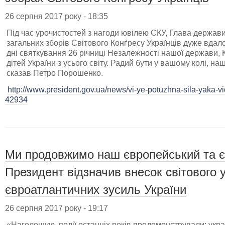
26 серпня 2017 року - 18:35
Під час урочистостей з нагоди ювілею СКУ, Глава держави
загальних зборів Світового Конґресу Українців дуже вдал
дні святкування 26 річниці Незалежності нашої держави, К
дітей України з усього світу. Радий бути у вашому колі, на
сказав Петро Порошенко.
http://www.president.gov.ua/news/vi-ye-potuzhna-sila-yaka-vi
42934
Ми продовжимо наш європейський та є
Президент відзначив внесок світового 
євроатлантичних зусиль України
26 серпня 2017 року - 19:17
«Наголошую, події останніх років продемонстрували: украї