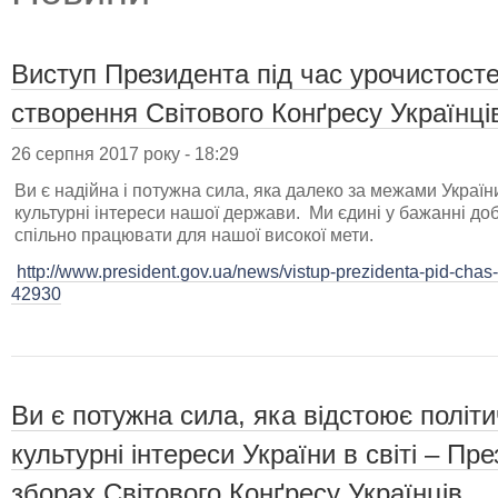
Виступ Президента під час урочистосте
створення Світового Конґресу Українці
26 серпня 2017 року - 18:29
Ви є надійна і потужна сила, яка далеко за межами України
культурні інтереси нашої держави. Ми єдині у бажанні доб
спільно працювати для нашої високої мети.
http://www.president.gov.ua/news/vistup-prezidenta-pid-chas-
42930
Ви є потужна сила, яка відстоює політич
культурні інтереси України в світі – П
зборах Світового Конґресу Українців