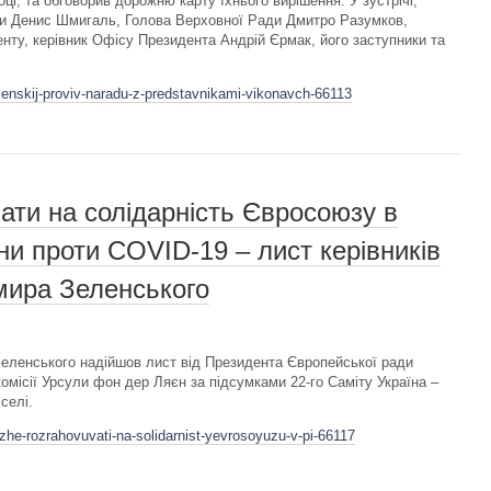
і, та обговорив дорожню карту їхнього вирішення. У зустрічі,
їни Денис Шмигаль, Голова Верховної Ради Дмитро Разумков,
енту, керівник Офісу Президента Андрій Єрмак, його заступники та
lenskij-proviv-naradu-z-predstavnikami-vikonavch-66113
ати на солідарність Євросоюзу в
ни проти COVID-19 – лист керівників
мира Зеленського
еленського надійшов лист від Президента Європейської ради
місії Урсули фон дер Ляєн за підсумками 22-го Саміту Україна –
селі.
he-rozrahovuvati-na-solidarnist-yevrosoyuzu-v-pi-66117