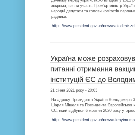
денному перед українською владою у 2021 роц
зокрема, взяли участь Прем'єр-міністр Укра
народні депутати та голови комітетів парлам
радники.
https://www.president.gov.ua/news/volodimir-ze
Україна може розраховув
питанні отримання вакци
інституцій ЄС до Володи
21 січня 2021 року - 20:03
На адресу Президента України Володимира З
Шарля Мішеля та Президента Європейської ко
ЄС, який відбувся 6 жовтня 2020 року у Брюс
https://www.president.gov.ua/news/ukrayina-moz