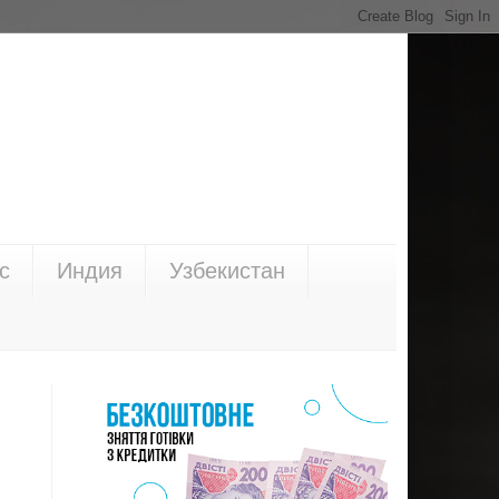
с
Индия
Узбекистан