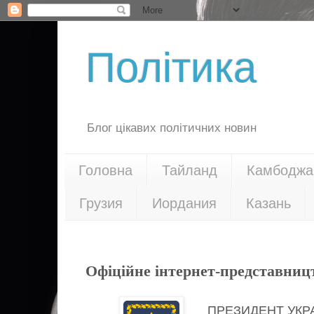
Політика
Блог цікавих політичних новин
Головна
Тайланд
Камбоджа
Грузия
Иордания
Казань
22.01.21
Офіційне інтернет-представниц
ПРЕЗИДЕНТ УКР