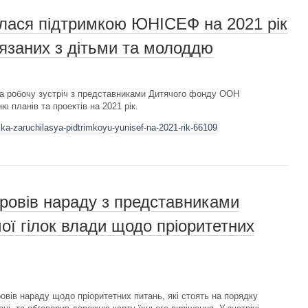
лася підтримкою ЮНІСЕФ на 2021 рік
'язаних з дітьми та молоддю
а робочу зустріч з представниками Дитячого фонду ООН
 планів та проектів на 2021 рік.
ka-zaruchilasya-pidtrimkoyu-yunisef-na-2021-rik-66109
ровів нараду з представниками
ої гілок влади щодо пріоритетних
вів нараду щодо пріоритетних питань, які стоять на порядку