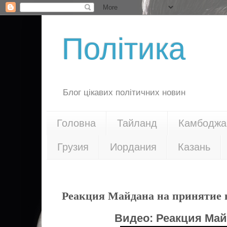
Політика
Блог цікавих політичних новин
Головна
Тайланд
Камбоджа
Грузия
Иордания
Казань
30.01.14
Реакция Майдана на принятие 
Видео:
Реакция Май