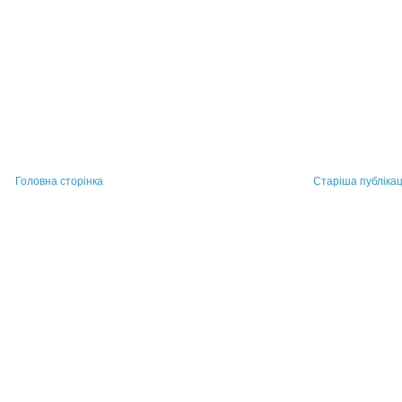
Головна сторінка
Старіша публікац