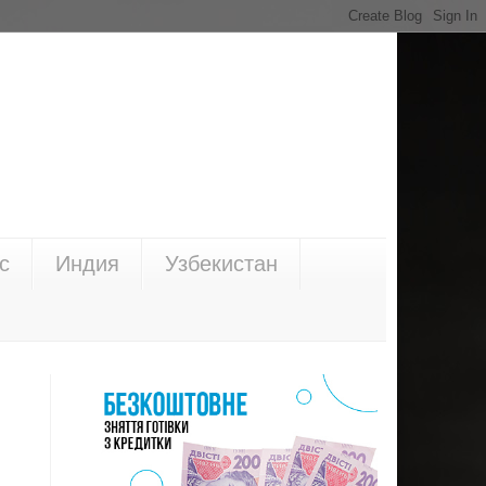
с
Индия
Узбекистан