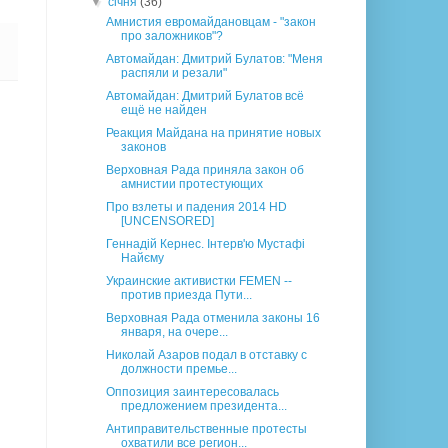
▼
січня
(36)
Амнистия евромайдановцам - "закон
про заложников"?
Автомайдан: Дмитрий Булатов: "Меня
распяли и резали"
Автомайдан: Дмитрий Булатов всё
ещё не найден
Реакция Майдана на принятие новых
законов
Верховная Рада приняла закон об
амнистии протестующих
Про взлеты и падения 2014 HD
[UNCENSORED]
Геннадій Кернес. Інтерв'ю Мустафі
Найєму
Украинские активистки FEMEN --
против приезда Пути...
Верховная Рада отменила законы 16
января, на очере...
Николай Азаров подал в отставку с
должности премье...
Оппозиция заинтересовалась
предложением президента...
Антиправительственные протесты
охватили все регион...