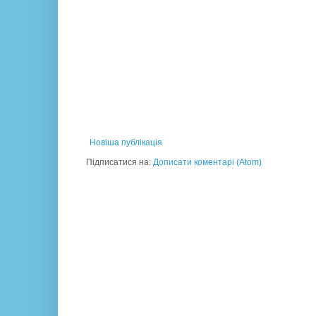
Новіша публікація
Підписатися на:
Дописати коментарі (Atom)