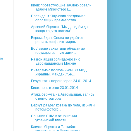
Киев: протестующие заблокировали
здание Министерст...
Президент Янукович предложил
оппозиции премьерство
Арсений Яценюк: “Мы доведём до
конца то, что начали”
Евромайдан: Снова не удаётся
решать конфликт мирны...
Во Львове захватили областную
государственную адми...
ія
Разгон акции солидарности с
Евромайданом в Москве
Интервью с полковником ВВ МВД
Украины. Майдан, "Бе...
Результаты переговоров 24.01.2014
Киев: ночь в огне 23.01.2014
Атака беркута на Автомайдан, запись
с регистратора
Беркут раздел козака до гола, избил и
потом фотогр...
Санкции США в отношении
украинской власти
Кличко, Яценюк и Тягнибок