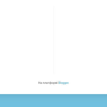
На платформі
Blogger
.