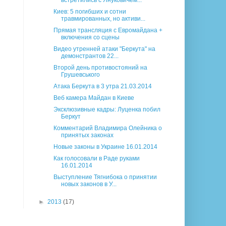
встретились с Януковичем...
Киев: 5 погибших и сотни
травмированных, но активи...
Прямая трансляция с Евромайдана +
включения со сцены
Видео утренней атаки "Беркута" на
демонстрантов 22...
Второй день противостояний на
Грушевського
Атака Беркута в 3 утра 21.03.2014
Веб камера Майдан в Киеве
Эксклюзивные кадры: Луценка побил
Беркут
Комментарий Владимира Олейника о
принятых законах
Новые законы в Украине 16.01.2014
Как голосовали в Раде руками
16.01.2014
Выступление Тягнибока о принятии
новых законов в У...
►
2013
(17)