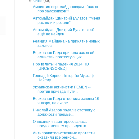
▼
січня
(36)
Амнистия евромайдановцам - "закон
про заложников"?
Автомайдан: Дмитрий Булатов: "Меня
распяли и резали"
Автомайдан: Дмитрий Булатов всё
ещё не найден
Реакция Майдана на принятие новых
законов
Верховная Рада приняла закон об
амнистии протестующих
Про взлеты и падения 2014 HD
[UNCENSORED]
Геннадій Кернес. Інтерв'ю Мустафі
Найєму
Украинские активистки FEMEN --
против приезда Пути...
Верховная Рада отменила законы 16
января, на очере...
Николай Азаров подал в отставку с
должности премье...
Оппозиция заинтересовалась
предложением президента...
Антиправительственные протесты
охватили все регион...