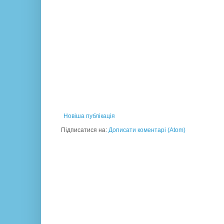
Новіша публікація
Підписатися на:
Дописати коментарі (Atom)