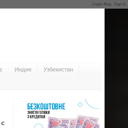
с
Индия
Узбекистан
 с