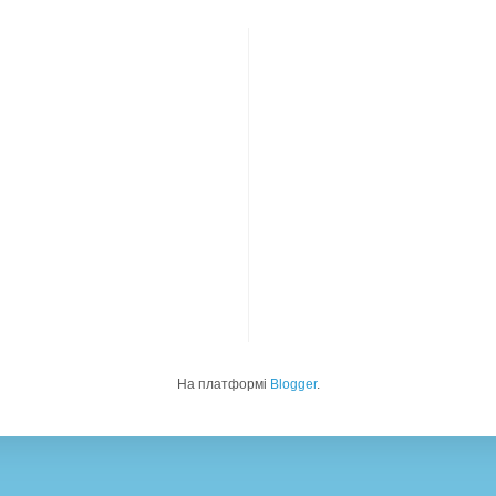
На платформі
Blogger
.