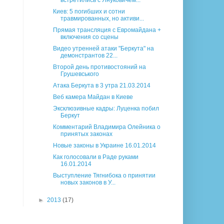
встретились с Януковичем...
Киев: 5 погибших и сотни
травмированных, но активи...
Прямая трансляция с Евромайдана +
включения со сцены
Видео утренней атаки "Беркута" на
демонстрантов 22...
Второй день противостояний на
Грушевського
Атака Беркута в 3 утра 21.03.2014
Веб камера Майдан в Киеве
Эксклюзивные кадры: Луценка побил
Беркут
Комментарий Владимира Олейника о
принятых законах
Новые законы в Украине 16.01.2014
Как голосовали в Раде руками
16.01.2014
Выступление Тягнибока о принятии
новых законов в У...
►
2013
(17)