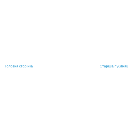
Головна сторінка
Старіша публікац