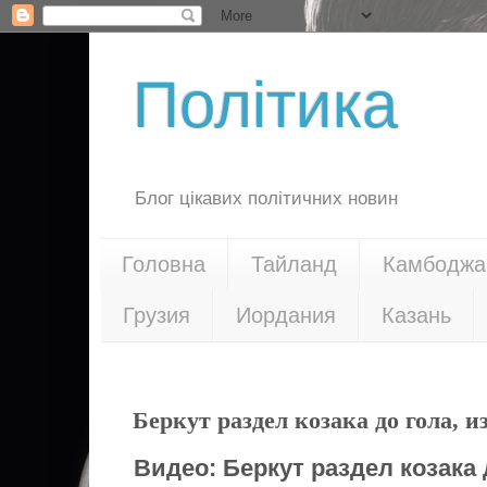
Політика
Блог цікавих політичних новин
Головна
Тайланд
Камбоджа
Грузия
Иордания
Казань
23.01.14
Беркут раздел козака до гола, 
Видео:
Беркут раздел козака 