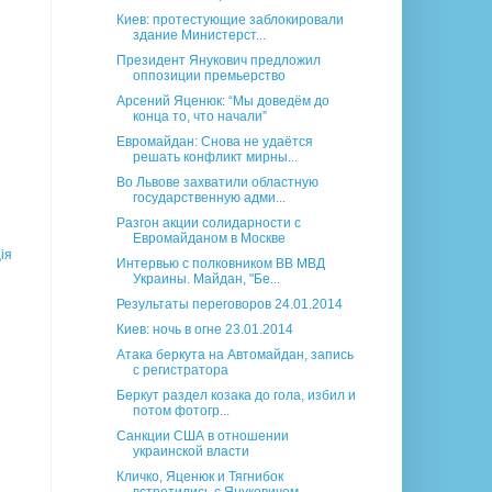
Киев: протестующие заблокировали
здание Министерст...
Президент Янукович предложил
оппозиции премьерство
Арсений Яценюк: “Мы доведём до
конца то, что начали”
Евромайдан: Снова не удаётся
решать конфликт мирны...
Во Львове захватили областную
государственную адми...
Разгон акции солидарности с
Евромайданом в Москве
ія
Интервью с полковником ВВ МВД
Украины. Майдан, "Бе...
Результаты переговоров 24.01.2014
Киев: ночь в огне 23.01.2014
Атака беркута на Автомайдан, запись
с регистратора
Беркут раздел козака до гола, избил и
потом фотогр...
Санкции США в отношении
украинской власти
Кличко, Яценюк и Тягнибок