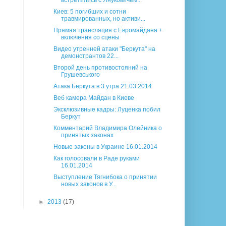
встретились с Януковичем...
Киев: 5 погибших и сотни
травмированных, но активи...
Прямая трансляция с Евромайдана +
включения со сцены
Видео утренней атаки "Беркута" на
демонстрантов 22...
Второй день противостояний на
Грушевського
Атака Беркута в 3 утра 21.03.2014
Веб камера Майдан в Киеве
Эксклюзивные кадры: Луценка побил
Беркут
Комментарий Владимира Олейника о
принятых законах
Новые законы в Украине 16.01.2014
Как голосовали в Раде руками
16.01.2014
Выступление Тягнибока о принятии
новых законов в У...
►
2013
(17)