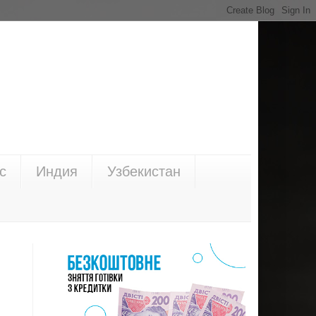
с
Индия
Узбекистан