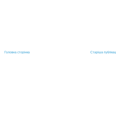
Головна сторінка
Старіша публікац