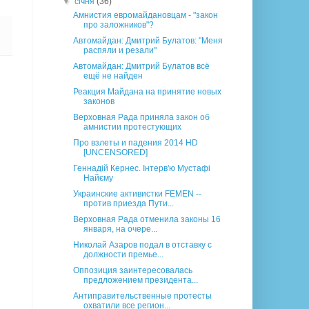
▼
січня
(36)
Амнистия евромайдановцам - "закон
про заложников"?
Автомайдан: Дмитрий Булатов: "Меня
распяли и резали"
Автомайдан: Дмитрий Булатов всё
ещё не найден
Реакция Майдана на принятие новых
законов
Верховная Рада приняла закон об
амнистии протестующих
Про взлеты и падения 2014 HD
[UNCENSORED]
Геннадій Кернес. Інтерв'ю Мустафі
Найєму
Украинские активистки FEMEN --
против приезда Пути...
Верховная Рада отменила законы 16
января, на очере...
Николай Азаров подал в отставку с
должности премье...
Оппозиция заинтересовалась
предложением президента...
Антиправительственные протесты
охватили все регион...