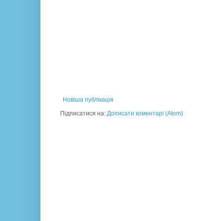
Новіша публікація
Підписатися на:
Дописати коментарі (Atom)