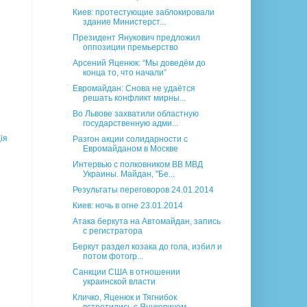
Киев: протестующие заблокировали
здание Министерст...
Президент Янукович предложил
оппозиции премьерство
Арсений Яценюк: “Мы доведём до
конца то, что начали”
Евромайдан: Снова не удаётся
решать конфликт мирны...
Во Львове захватили областную
государственную адми...
ія
Разгон акции солидарности с
Евромайданом в Москве
Интервью с полковником ВВ МВД
Украины. Майдан, "Бе...
Результаты переговоров 24.01.2014
Киев: ночь в огне 23.01.2014
Атака беркута на Автомайдан, запись
с регистратора
Беркут раздел козака до гола, избил и
потом фотогр...
Санкции США в отношении
украинской власти
Кличко, Яценюк и Тягнибок