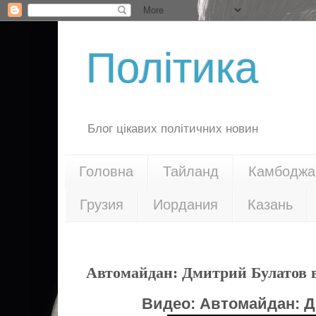
Політика
Блог цікавих політичних новин
Головна
Тайланд
Камбоджа
Грузия
Иордания
Казань
30.01.14
Автомайдан: Дмитрий Булатов в
Видео:
Автомайдан: Д