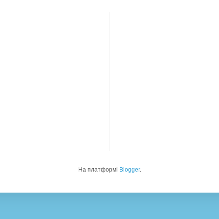
На платформі
Blogger
.