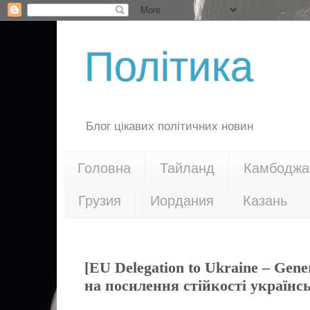
Політика
Блог цікавих політичних новин
Головна
Тайланд
Камбоджа
Грузия
Иордания
Казань
11.12.23
[EU Delegation to Ukraine – Gene
на посилення стійкості українс