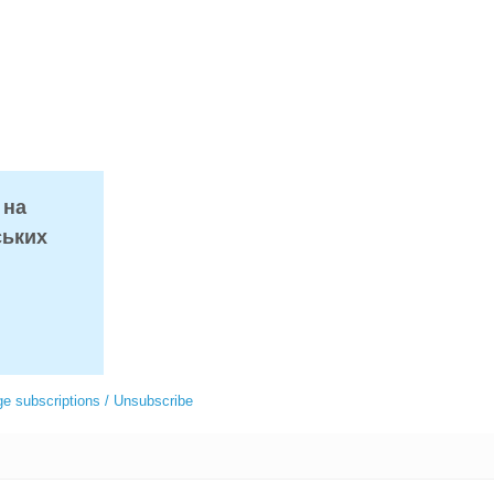
 на
ських
e subscriptions / Unsubscribe