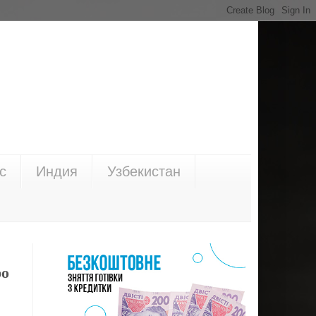
с
Индия
Узбекистан
ро