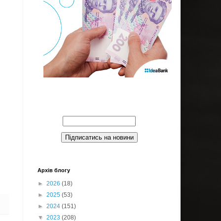
Введите Ваш email:
Архів блогу
►
2026
(18)
►
2025
(53)
►
2024
(151)
▼
2023
(208)