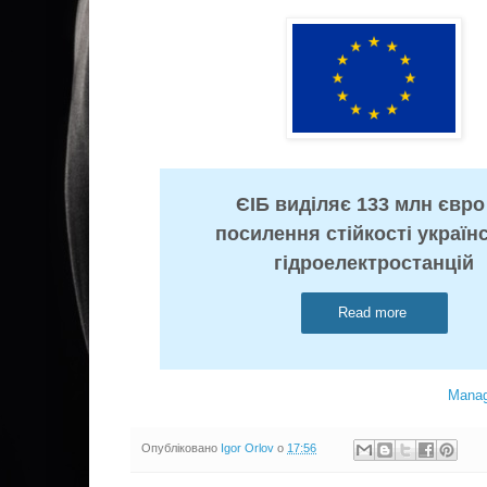
ЄІБ виділяє 133 млн євро
посилення стійкості україн
гідроелектростанцій
Read more
Manag
Опубліковано
Igor Orlov
о
17:56