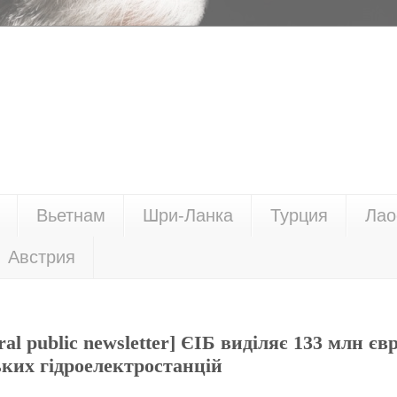
Вьетнам
Шри-Ланка
Турция
Лао
Австрия
ral public newsletter] ЄІБ виділяє 133 млн єв
ьких гідроелектростанцій