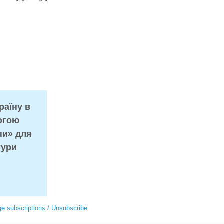
раїну в
огою
пи» для
тури
e subscriptions / Unsubscribe