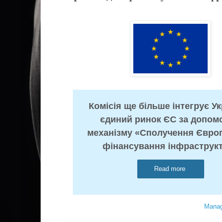
Комісія ще більше інтегрує Ук
єдиний ринок ЄС за допом
механізму «Сполучення Євро
фінансування інфраструк
Read more
Manag