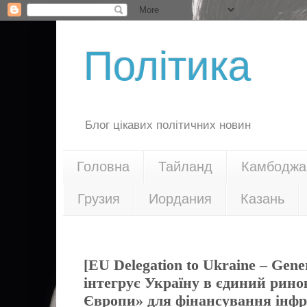
Політика
Блог цікавих політичних новин
Головна
Тайланд
Камбоджа
Грузия
Иордания
Казань
06.06.23
[EU Delegation to Ukraine – Gene
інтегрує Україну в єдиний рин
Європи» для фінансування інф