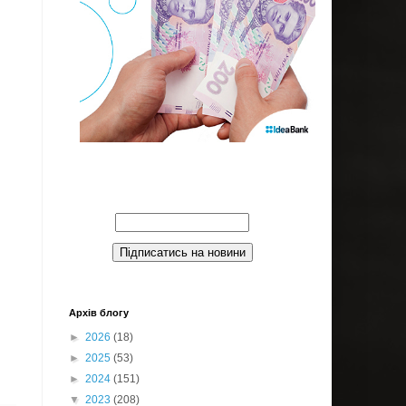
Введите Ваш email:
Архів блогу
►
2026
(18)
►
2025
(53)
►
2024
(151)
▼
2023
(208)