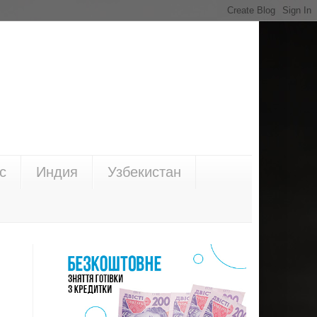
с
Индия
Узбекистан