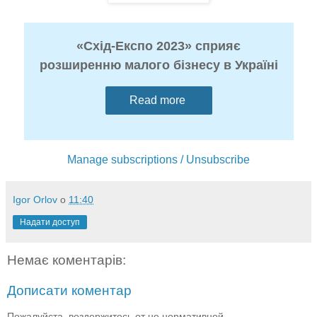
«Схід-Експо 2023» сприяє
розширенню малого бізнесу в Україні
Read more
Manage subscriptions / Unsubscribe
Igor Orlov
о
11:40
Надати доступ
Немає коментарів:
Дописати коментар
Пожалуйста, воздержитесь от не нормативной