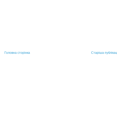
Головна сторінка
Старіша публікац