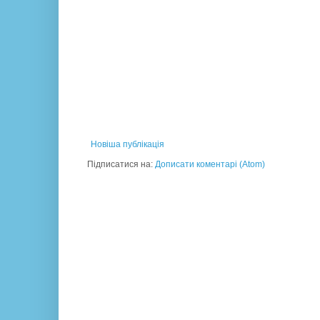
Новіша публікація
Підписатися на:
Дописати коментарі (Atom)