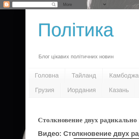
Політика
Блог цікавих політичних новин
Головна
Тайланд
Камбоджа
Грузия
Иордания
Казань
05.02.14
Столкновение двух радикально
Видео:
Столкновение двух р