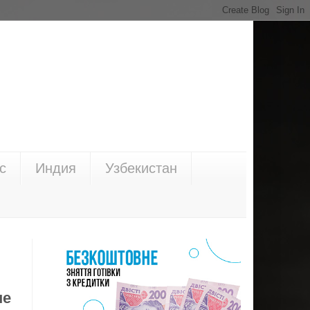
с
Индия
Узбекистан
не