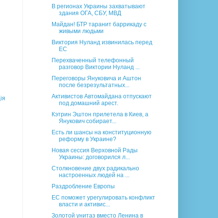
В регионах Украины захватывают
здания ОГА, СБУ, МВД
Майдан! БТР таранит баррикаду c
живыми людьми
Виктория Нуланд извинилась перед
ЕС
Перехваченный телефонный
разговор Виктории Нуланд ...
Переговоры Януковича и Аштон
после безрезультатных...
Активистов Автомайдана отпускают
ія
под домашний арест.
Кэтрин Эштон прилетела в Киев, а
Янукович собирает...
Есть ли шансы на конституционную
реформу в Украине?
Новая сессия Верховной Рады
Украины: договорился л...
Столкновение двух радикально
настроенных людей на ...
Раздробление Европы
ЕС поможет урегулировать конфликт
власти и активис...
Золотой унитаз вместо Ленина в