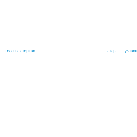
Головна сторінка
Старіша публікац