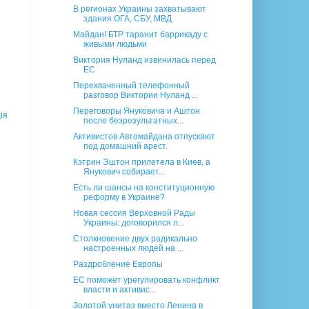
В регионах Украины захватывают
здания ОГА, СБУ, МВД
Майдан! БТР таранит баррикаду c
живыми людьми
Виктория Нуланд извинилась перед
ЕС
Перехваченный телефонный
разговор Виктории Нуланд ...
Переговоры Януковича и Аштон
ія
после безрезультатных...
Активистов Автомайдана отпускают
под домашний арест.
Кэтрин Эштон прилетела в Киев, а
Янукович собирает...
Есть ли шансы на конституционную
реформу в Украине?
Новая сессия Верховной Рады
Украины: договорился л...
Столкновение двух радикально
настроенных людей на ...
Раздробление Европы
ЕС поможет урегулировать конфликт
власти и активис...
Золотой унитаз вместо Ленина в