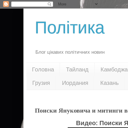
Політика
Блог цікавих політичних новин
Головна
Тайланд
Камбоджа
Грузия
Иордания
Казань
24.02.14
Поиски Януковича и митинги 
Видео:
Поиски Я