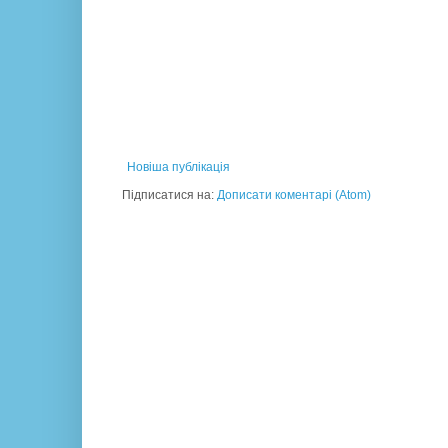
Новіша публікація
Підписатися на:
Дописати коментарі (Atom)