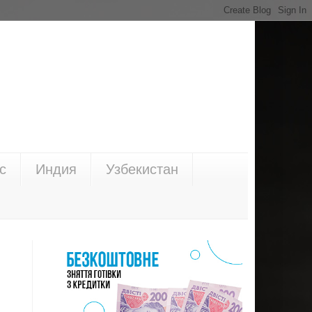
с
Индия
Узбекистан