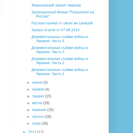
Жириновский звонит Авакову
Запрещенный Фильм "Покушение на
Россию"
Русская паника от своих же санкций.
Запрос в гугле от 07.08.2014
Документальные съёмки войны в
Украине. Часть 4
Документальные съёмки войны в
Украине. Часть 3
Документальные съёмки войны в
Украине. Часть 2
Документальные съёмки войны в
Украине. Часть 1
►
липня
(5)
►
червня
(4)
►
травня
(15)
►
квітня
(29)
►
березня
(30)
►
лютого
(28)
►
січня
(36)
►
2013
(17)