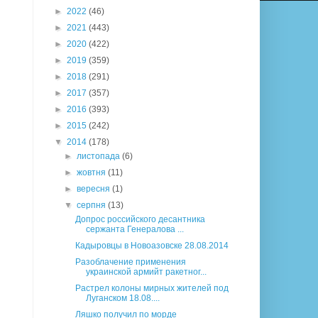
►
2022
(46)
►
2021
(443)
►
2020
(422)
►
2019
(359)
►
2018
(291)
►
2017
(357)
►
2016
(393)
►
2015
(242)
▼
2014
(178)
►
листопада
(6)
►
жовтня
(11)
►
вересня
(1)
▼
серпня
(13)
Допрос российского десантника
сержанта Генералова ...
Кадыровцы в Новоазовске 28.08.2014
Разоблачение применения
украинской армийт ракетног...
Растрел колоны мирных жителей под
Луганском 18.08....
Ляшко получил по морде