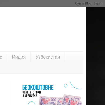
с
Индия
Узбекистан