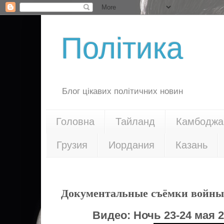
Політика
Блог цікавих політичних новин
Головна
Тайланд
Камбоджа
Грузия
Иордания
Казань
02.08.14
Документальные съёмки войны 
Видео:
Ночь 23-24 мая 