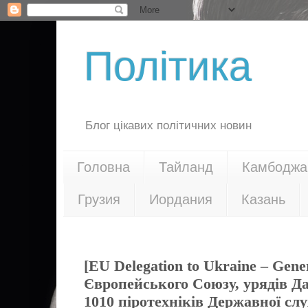
Політика
Блог цікавих політичних новин
Головна
Тайланд
Камбоджа
Грузия
Иордания
Казань
05.04.24
[EU Delegation to Ukraine – Gene
Європейського Союзу, урядів Дан
1010 піротехніків Державної сл