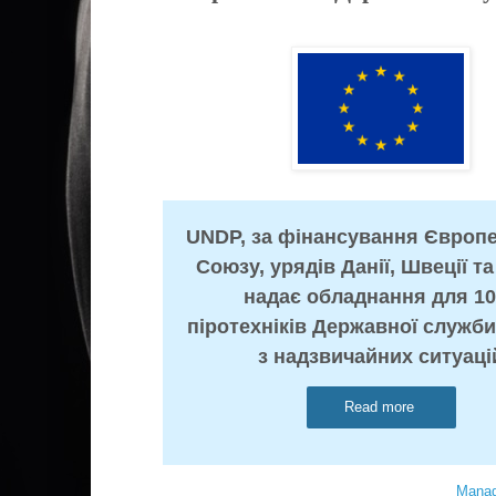
UNDP, за фінансування Європ
Союзу, урядів Данії, Швеції та
надає обладнання для 1
піротехніків Державної служби
з надзвичайних ситуаці
Read more
Manag