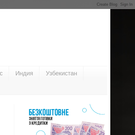
с
Индия
Узбекистан