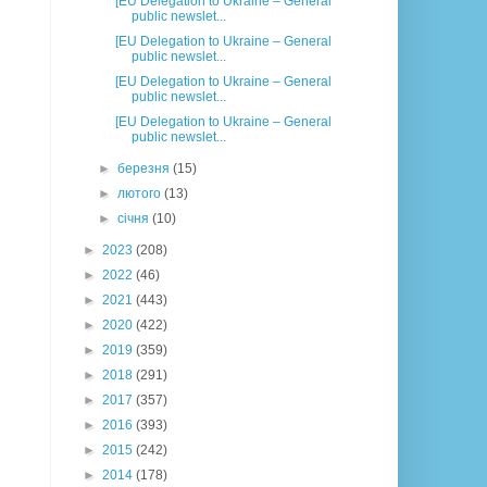
[EU Delegation to Ukraine – General
public newslet...
[EU Delegation to Ukraine – General
public newslet...
[EU Delegation to Ukraine – General
public newslet...
[EU Delegation to Ukraine – General
public newslet...
►
березня
(15)
►
лютого
(13)
►
січня
(10)
►
2023
(208)
►
2022
(46)
►
2021
(443)
►
2020
(422)
►
2019
(359)
►
2018
(291)
►
2017
(357)
►
2016
(393)
►
2015
(242)
►
2014
(178)