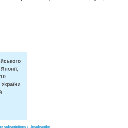
ейського
 Японії,
010
 України
й
e subscriptions / Unsubscribe