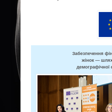
Забезпечення фі
жінок — шлях
демографічної с