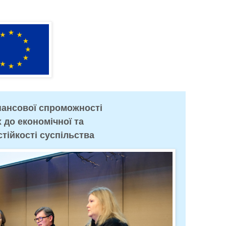
нансової спроможності
 до економічної та
тійкості суспільства