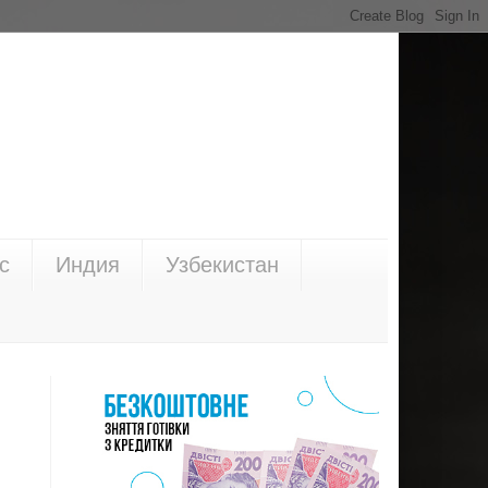
с
Индия
Узбекистан