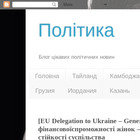
Політика
Блог цікавих політичних новин
Головна
Тайланд
Камбоджа
Грузия
Иордания
Казань
25.03.24
[EU Delegation to Ukraine – Gene
фінансовоїспроможності жінок 
стійкості суспільства