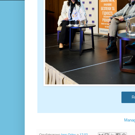
R
Manag
Опубліковано
Igor Orlov
о
17:02