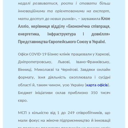
надалі розвиватися, рости і ставати більш
інноваційними та орієнтованими на експорт,
мати доступ до нових ринків», –
зауважила
Клое
Алліо, керівниця відділу «Економічна співпраця,
енергетика, інфраструктура і довкілля»
Представництва Європейського Союзу в Україні.
Офіси COVID-19 Бізнес-клінік працювали у Харкові,
Дніпропетровську, Львові, Івано-Франківську,
Вінниці, Миколаєві та Чернігові. Завдяки онлайн
формату, їхня діяльність охоплювала і сусідні
області й, таким чином, усю Україну (
карта офісів
).
Бюджет ініціативи склав приблизно 350 тисяч
євро.
МСП з кількістю від 1 до 249 співробітників, що
мали фокус на жіноче підприємництво й інновації