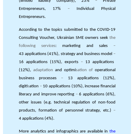
(limited liability company), 23%
–
Private
Entrepreneurs, 17%
–
Individual Physical
Entrepreneurs.
According to the topics submitted to the COVID-19
Consulting Voucher, Ukrainian SME owners seek
the
following services
: marketing and sales
–
43 applications (41%), strategy and business model
–
16 applications (15%), exports
–
13 applications
(12%),
adaptation
and optimi
sation of
operational
business processes
–
13 applications (12%),
digiti
s
ation
–
10 applications (10%), increase financial
literacy and improve reporting
–
6 applications (6%),
other issues (e.g. technical regulation of non-food
products, formation of personnel strategy, etc.)
–
4 applications (4%).
More analytics and infographics are available in
the