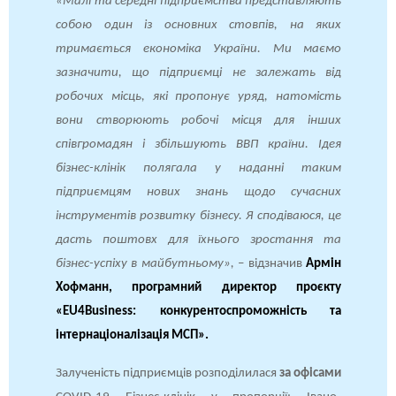
«Малі та середні підприємства представляють
собою один із основних стовпів, на яких
тримається економіка України. Ми маємо
зазначити, що підприємці не залежать від
робочих місць, які пропонує уряд, натомість
вони створюють робочі місця для інших
співгромадян і збільшують ВВП країни. Ідея
бізнес-клінік полягала у наданні таким
підприємцям нових знань щодо сучасних
інструментів розвитку бізнесу. Я сподіваюся, це
дасть поштовх для їхнього зростання та
бізнес-успіху в майбутньому»,
– відзначив
Армін
Хофманн, програмний директор проєкту
«EU4Business: конкурентоспроможність та
інтернаціоналізація МСП».
Залученість підприємців розподілилася
за офісами