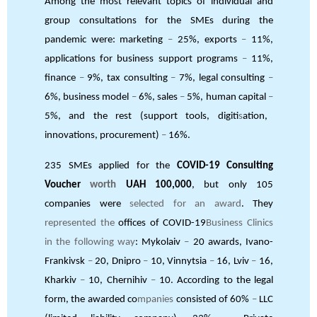
Among the most relevant topics of individual and
group consultations for the SMEs during the
pandemic were: marketing
–
25%, exports
–
11%,
applications for business support programs
–
11%,
finance
–
9%, tax consulting
–
7%, legal consulting
–
6%, business model
–
6%, sales
–
5%, human capital
–
5%, and the rest (support tools, digiti
s
ation,
innovations, procurement)
–
16%.
235 SMEs applied for the
COVID-19 Consulting
Voucher
worth
UAH 100,000
, but only 105
companies were
selected for an award
. They
represented the
offices of COVID-19
Business Clinics
in the following way
: Mykolaiv
–
20 awards, Ivano-
Frankivsk
–
20, Dnipro
–
10, Vinnytsia
–
16, Lviv
–
16,
Kharkiv
–
10, Chernihiv
–
10. According to the legal
form, the awarded co
mpanies
consisted of 60%
–
LLC