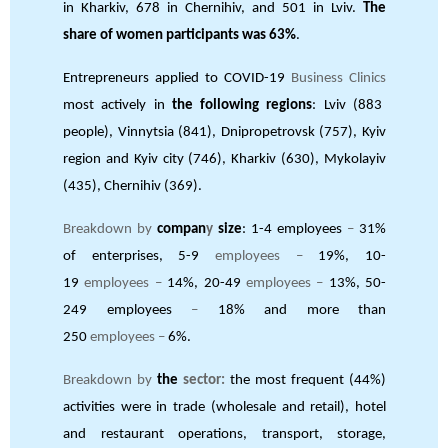
in Kharkiv, 678 in Chernihiv, and 501 in Lviv.
The
share of women participants
was 63%
.
Entrepreneurs applied to COVID-19
Business Clinics
most actively in
the following regions
: Lviv (883
people), Vinnytsia (841), Dnipropetrovsk (757), Kyiv
region and Kyiv city (746), Kharkiv (630), Mykolayiv
(435), Chernihiv (369).
Breakdown by
compan
y
size
: 1-4 employees
–
31%
of enterprises, 5-9
employees –
19%, 10-
19
employees –
14%, 20-49
employees –
13%, 50-
249 employees
–
18% and more than
250
employees –
6%.
Breakdown by
the
sector:
the most frequent (44%)
activities were in trade (wholesale and retail), hotel
and restaurant operations, transport, storage,