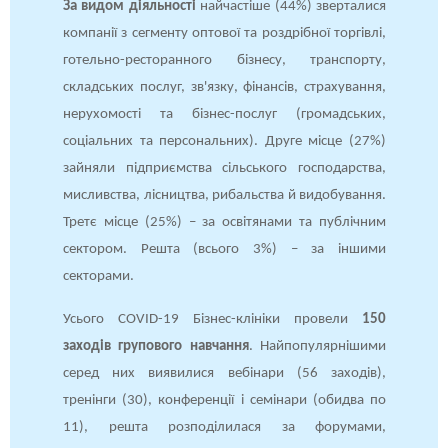
За видом діяльності
найчастіше (44%) зверталися
компанії з сегменту оптової та роздрібної торгівлі,
готельно-ресторанного бізнесу, транспорту,
складських послуг, зв'язку, фінансів, страхування,
нерухомості та бізнес-послуг (громадських,
соціальних та персональних). Друге місце (27%)
зайняли підприємства сільського господарства,
мисливства, лісництва, рибальства й видобування.
Третє місце (25%) – за освітянами та публічним
сектором. Решта (всього 3%) – за іншими
секторами.
Усього COVID-19 Бізнес-клініки провели
150
заходів групового навчання
. Найпопулярнішими
серед них виявилися вебінари (56 заходів),
тренінги (30), конференції і семінари (обидва по
11), решта розподілилася за форумами,