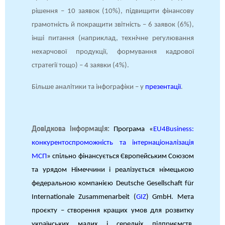
рішення – 10 заявок (10%), підвищити фінансову
грамотність й покращити звітність – 6 заявок (6%),
інші питання (наприклад, технічне регулювання
нехарчової продукції, формування кадрової
стратегії тощо) – 4 заявки (4%).
Більше аналітики та інфографіки – у
презентації
.
Довідкова інформація:
Програма «
EU4Business:
конкурентоспроможність та інтернаціоналізація
МСП
» спільно фінансується Європейським Союзом
та урядом Німеччини і реалізується німецькою
федеральною компанією Deutsche Gesellschaft für
Internationale Zusammenarbeit (
GIZ
) GmbH. Мета
проєкту – створення кращих умов для розвитку
українських малих і середніх підприємств,