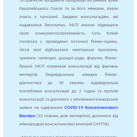
та прагнули продавати продукцію на ринках країн
Європейського Союзу та за його межами, взяли
участь у програмі. Завдяки консультаціям, які
надавалися бесплатно, МСП змогли підвищити
свою конкурентоспроможність. Суть Клінік
полягала у проведенні поточної бізнес-оцінки,
після якої відбувалися менторські програми,
тренінги, семінари, дорадчі ради, форуми, бізнес-
бранчі. МСП отримали консультації від фахових
експертів (індивідуальна швидка бізнес-
діагностика до 30 хвилин, індивідуальна
поглиблена консультація до 2 годин та групові
консультації) та допомогу у заповненні конкурсних
заявок на одержання
COVID-19 Консалтингового
Ваучера
(10 повних днів експертної допомоги від
міжнародної консалтингової компанії CIVITTA).