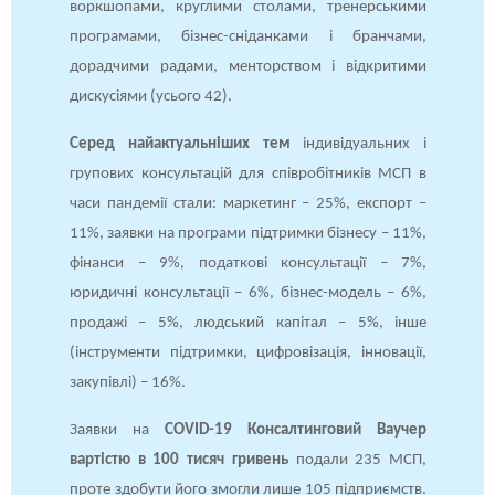
воркшопами, круглими столами, тренерськими
програмами, бізнес-сніданками і бранчами,
дорадчими радами, менторством і відкритими
дискусіями (усього 42).
Серед найактуальніших тем
індивідуальних і
групових консультацій для співробітників МСП в
часи пандемії стали: маркетинг – 25%, експорт –
11%, заявки на програми підтримки бізнесу – 11%,
фінанси – 9%, податкові консультації – 7%,
юридичні консультації – 6%, бізнес-модель – 6%,
продажі – 5%, людський капітал – 5%, інше
(інструменти підтримки, цифровізація, інновації,
закупівлі) – 16%.
Заявки на
COVID-19 Консалтинговий Ваучер
вартістю в 100 тисяч гривень
подали 235 МСП,
проте здобути його змогли лише 105 підприємств.