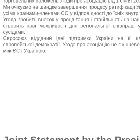
торговельних положень Угоди про асоціацію від 1 січня 201
Ми очікуємо на швидке завершення процесу ратифікації У
усіма країнами-членами ЄС у відповідності до їхніх внутр
Угода зробить внесок у процвітання і стабільність на на
створить нові можливості для регіональної співпраці м
сусідами.
Євросоюз відданий ідеї підтримки України на її ш
європейської демократії. Угода про асоціацію не є кінцев
між ЄС і Україною.
Joint Statement by the Presi