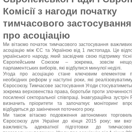
Комісії з нагоди початку
тимчасового застосування
про асоціацію
Ми вітаємо початок тимчасового застосування важливих
асоціацію між ЄС та Україною від 1 листопада. Це відп
українського народу, який засвідчив свою підтримку тіс
Європейським Союзом – зокрема, зовсім нещо
парламентських виборів, які відбулися минулої неділі.
Угода про асоціацію стане ключовим елементом п
необхідних реформ у наступні роки, які реалізовуватим
Євросоюзу. Тимчасове застосування Угоди стосуватиметь
зокрема верховенства права, боротьби проти злочинності і
посиленої секторальної співпраці. Інавгураційна зустріч Р
визначить пріоритети та започаткує моніторинг впр
відбудеться до закінчення поточного року.
Ми також вітаємо подовження автономних торговел
Євросоюзу для України до кінця 2015 року; ми вко
важливість адекватної підготовки до тимчасово