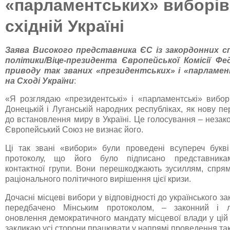
«парламентських» виборів
східній Україні
Заява Високого представника ЄС із закордонних сп
політики/Віце-президента Європейської Комісії Фед
приводу так званих «президентських» і «парламен
на Сході України
:
«Я розглядаю «президентські» і «парламентські» вибори
Донецькій і Луганській народних республіках, як нову 
до встановлення миру в Україні. Це голосування – незако
Європейський Союз не визнає його.
Ці так звані «вибори» були проведені всупереч букві
протоколу, що його було підписано представникам
контактної групи. Вони перешкоджають зусиллям, спр
раціонального політичного вирішення цієї кризи.
Дочасні місцеві вибори у відповідності до українського за
передбачено Мінським протоколом, – законний і л
оновлення демократичного мандату місцевої влади у цій 
закликаю усі сторони працювати у напрямі проведення так