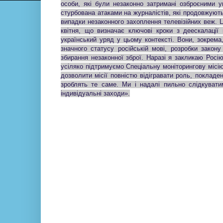
особи, які були незаконно затримані озброєними у
стурбована атаками на журналістів, які продовжують
випадки незаконного захоплення телевізійних веж. 
квітня, що визначає ключові кроки з деескалації 
український уряд у цьому контексті. Вони, зокрема
значного статусу російській мові, розробки закон
збирання незаконної зброї. Наразі я закликаю Рос
усіляко підтримуємо Спеціальну моніторингову місі
дозволити місії повністю відігравати роль, поклад
зроблять те саме. Ми і надалі пильно слідкувати
індивідуальні заходи».