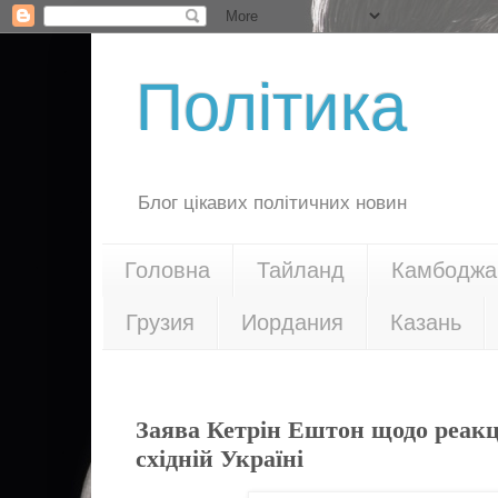
Політика
Блог цікавих політичних новин
Головна
Тайланд
Камбоджа
Грузия
Иордания
Казань
29.04.14
Заява Кетрін Ештон щодо реакці
східній Україні