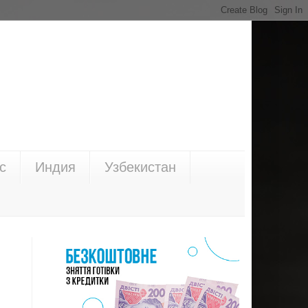
с
Индия
Узбекистан