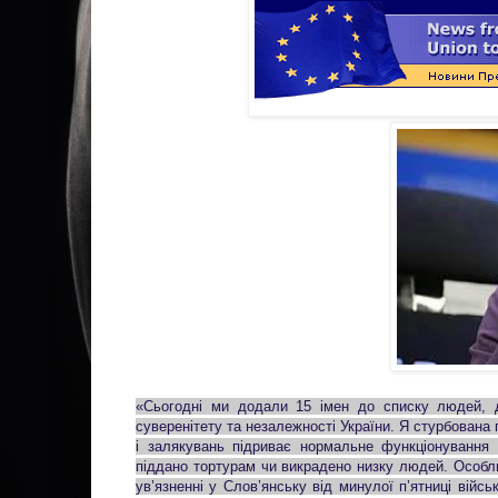
«Сьогодні ми додали 15 імен до списку людей, до 
суверенітету та незалежності України. Я стурбована 
і залякувань підриває нормальне функціонування 
піддано тортурам чи викрадено низку людей. Особл
ув’язненні у Слов’янську від минулої п’ятниці війс