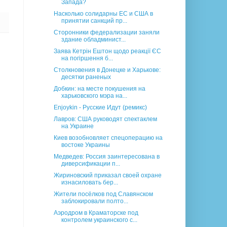
Запада?
Насколько солидарны ЕС и США в
принятии санкций пр...
Сторонники федерализации заняли
здание обладминист...
Заява Кетрін Ештон щодо реакції ЄС
на погіршення б...
Столкновения в Донецке и Харькове:
десятки раненых
Добкин: на месте покушения на
харьковского мэра на...
Enjoykin - Русские Идут (ремикс)
Лавров: США руководят спектаклем
на Украине
Киев возобновляет спецоперацию на
востоке Украины
Медведев: Россия заинтересована в
диверсификации п...
Жириновский приказал своей охране
изнасиловать бер...
Жители посёлков под Славянском
заблокировали полто...
Аэродром в Краматорске под
контролем украинского с...