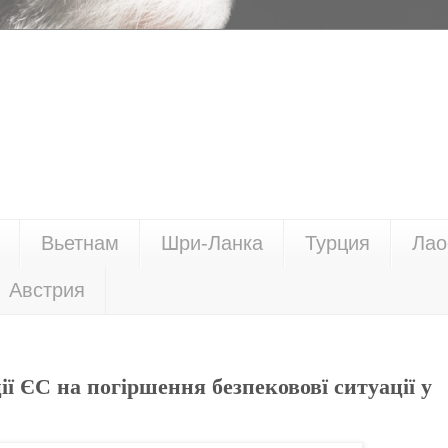
Вьетнам
Шри-Ланка
Турция
Лао
Австрия
ї ЄС на погіршення безпекововї ситуації у