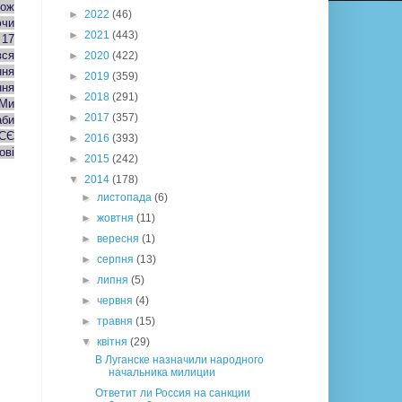
кож
►
2022
(46)
ючи
►
2021
(443)
 17
вся
►
2020
(422)
ння
►
2019
(359)
ння
►
2018
(291)
 Ми
►
2017
(357)
аби
БСЄ
►
2016
(393)
ові
►
2015
(242)
▼
2014
(178)
►
листопада
(6)
►
жовтня
(11)
►
вересня
(1)
►
серпня
(13)
►
липня
(5)
►
червня
(4)
►
травня
(15)
▼
квітня
(29)
В Луганске назначили народного
начальника милиции
Ответит ли Россия на санкции