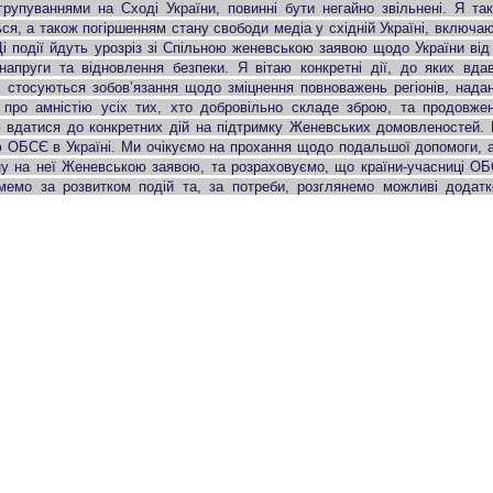
групуваннями на Сході України, повинні бути негайно звільнені. Я та
ся, а також погіршенням стану свободи медіа у східній Україні, включа
Ці події йдуть урозріз зі Спільною женевською заявою щодо України від
напруги та відновлення безпеки. Я вітаю конкретні дії, до яких вда
, стосуються зобов’язання щодо зміцнення повноважень регіонів, нада
у про амністію усіх тих, хто добровільно складе зброю, та продовже
ію вдатися до конкретних дій на підтримку Женевських домовленостей.
ю ОБСЄ в Україні. Ми очікуємо на прохання щодо подальшої допомоги, 
ену на неї Женевською заявою, та розраховуємо, що країни-учасниці О
мемо за розвитком подій та, за потреби, розглянемо можливі додатк