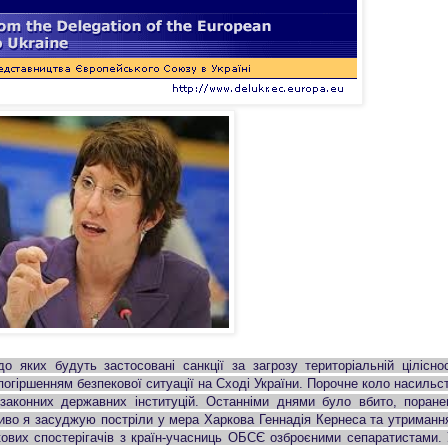
яких будуть застосовані санкції за загрозу територіальній ціліснос
погіршенням безпекової ситуації на Сході України. Порочне коло насильс
законних державних інституцій. Останніми днями було вбито, поране
иво я засуджую постріли у мера Харкова Геннадія Кернеса та утриманн
ькових спостерігачів з країн-учасниць ОБСЄ озброєними сепаратистами. 