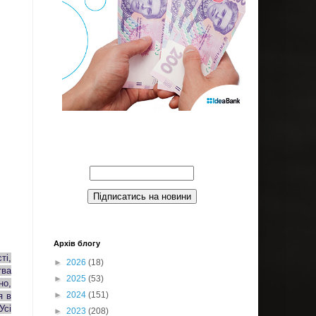
Введите Ваш email:
Архів блогу
ті,
►
2026
(18)
тва
►
2025
(53)
но,
►
2024
(151)
я в
Усі
►
2023
(208)