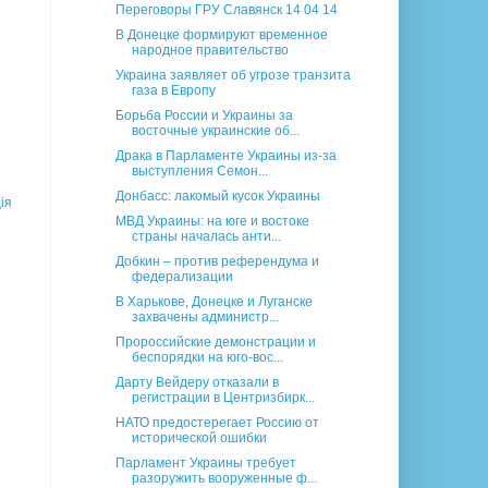
Переговоры ГРУ Славянск 14 04 14
В Донецке формируют временное
народное правительство
Украина заявляет об угрозе транзита
газа в Европу
Борьба России и Украины за
восточные украинские об...
Драка в Парламенте Украины из-за
выступления Семон...
Донбасс: лакомый кусок Украины
ія
МВД Украины: на юге и востоке
страны началась анти...
Добкин – против референдума и
федерализации
В Харькове, Донецке и Луганске
захвачены администр...
Пророссийские демонстрации и
беспорядки на юго-вос...
Дарту Вейдеру отказали в
регистрации в Центризбирк...
НАТО предостерегает Россию от
исторической ошибки
Парламент Украины требует
разоружить вооруженные ф...