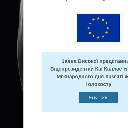
Заява Високої представни
Віцепрезидентки Каї Каллас із
Міжнародного дня пам'яті 
Голокосту
Read more