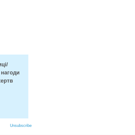
ці/
 нагоди
жертв
Unsubscribe