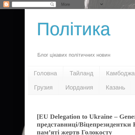
Політика
Блог цікавих політичних новин
Головна
Тайланд
Камбоджа
Грузия
Иордания
Казань
27.01.26
[EU Delegation to Ukraine – Gene
представниці/Віцепрезидентки К
пам’яті жертв Голокосту