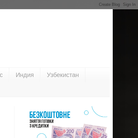
с
Индия
Узбекистан