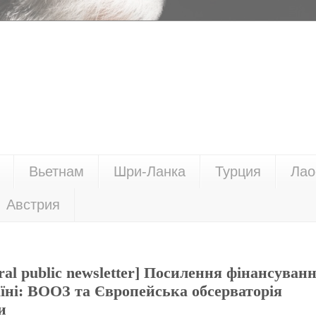
Вьетнам
Шри-Ланка
Турция
Лао
Австрия
eral public newsletter] Посилення фінансуван
аїні: ВООЗ та Європейська обсерваторія
и