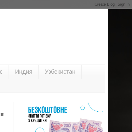
с
Индия
Узбекистан
ня