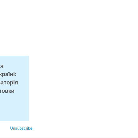
ня
раїні:
аторія
новки
Unsubscribe