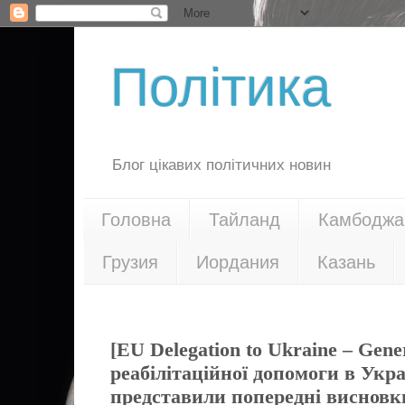
Політика
Блог цікавих політичних новин
Головна
Тайланд
Камбоджа
Грузия
Иордания
Казань
25.11.24
[EU Delegation to Ukraine – Gen
реабілітаційної допомоги в Укр
представили попередні висновк