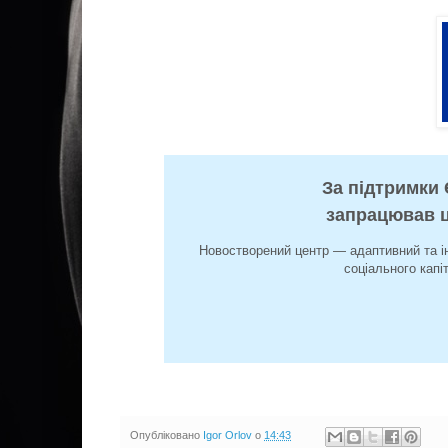
За підтримки
запрацював ц
Новостворений центр — адаптивний та і
соціального капі
Опубліковано
Igor Orlov
о
14:43