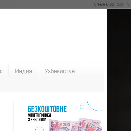
с
Индия
Узбекистан