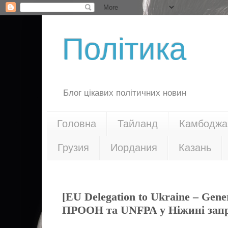
Політика
Блог цікавих політичних новин
Головна
Тайланд
Камбоджа
Грузия
Иордания
Казань
02.09.24
[EU Delegation to Ukraine – Gene
ПРООН та UNFPA у Ніжині запр