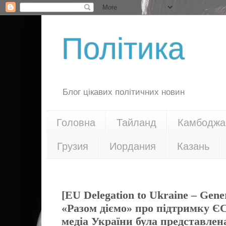
Політика
Блог цікавих політичних новин
Головна
Тайланд
Камбоджа
Грузия
Иордания
Казань
16.05.24
[EU Delegation to Ukraine – Gene
«Разом діємо» про підтримку Є
медіа України була представлен