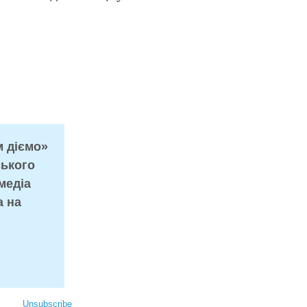
м діємо»
ського
медіа
а на
Unsubscribe