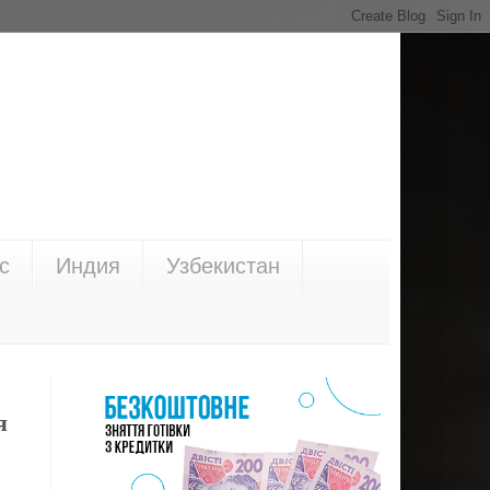
с
Индия
Узбекистан
я